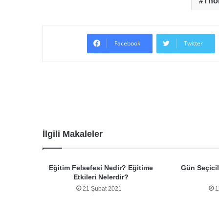
Tho
Facebook
Twitter
İlgili Makaleler
Eğitim Felsefesi Nedir? Eğitime
Gün Seçicil
Etkileri Nelerdir?
21 Şubat 2021
1