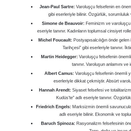
Jean-Paul Sartre:
Varoluşçu felsefenin en öneml
gibi eserleriyle bilinir. Özgürlük, sorumlulu
Simone de Beauvoir:
Feminizm ve varoluşçu fe
eseriyle tanınır. Kadınların toplumsal cinsiyet rol
Michel Foucault:
Postyapısalcılığın önde gelen 
Tarihçesi” gibi eserleriyle tanınır. İkti
Martin Heidegger:
Varoluşçu felsefenin önemli 
tanınır. Varoluşun anlamını ve 
Albert Camus:
Varoluşçu felsefenin önemli y
eserleriyle dikkat çekmiştir. Absürt var
Hannah Arendt:
Siyaset felsefesi ve totalitari
Kudüs’te” adlı eseriyle tanınır. Özgürl
Friedrich Engels:
Marksizmin önemli savunucuları
adlı eseriyle bilinir. Ekonomik ve topl
Baruch Spinoza:
Rasyonalizm felsefesinin önde 
Tanrı, doğa ve insan do