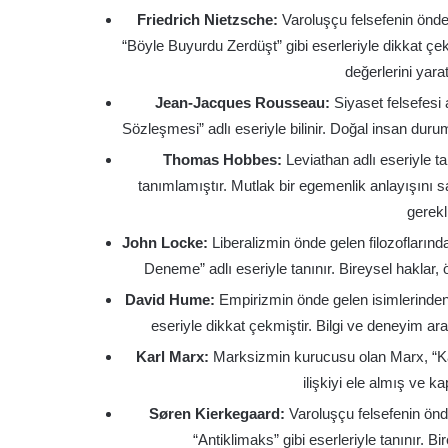
Friedrich Nietzsche:
Varoluşçu felsefenin önde
“Böyle Buyurdu Zerdüşt” gibi eserleriyle dikkat çek
değerlerini yar
Jean-Jacques Rousseau:
Siyaset felsefesi
Sözleşmesi” adlı eseriyle bilinir. Doğal insan du
Thomas Hobbes:
Leviathan adlı eseriyle t
tanımlamıştır. Mutlak bir egemenlik anlayışını 
gerekl
John Locke:
Liberalizmin önde gelen filozoflarınd
Deneme” adlı eseriyle tanınır. Bireysel haklar,
David Hume:
Empirizmin önde gelen isimlerinden
eseriyle dikkat çekmiştir. Bilgi ve deneyim aras
Karl Marx:
Marksizmin kurucusu olan Marx, “Kapi
ilişkiyi ele almış ve ka
Søren Kierkegaard:
Varoluşçu felsefenin önd
“Antiklimaks” gibi eserleriyle tanınır. B