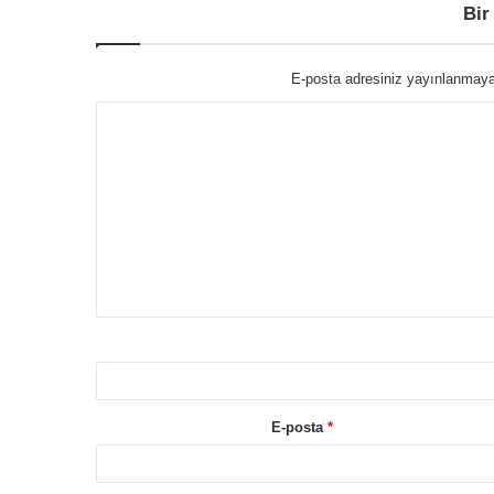
Bir
E-posta adresiniz yayınlanmay
Y
o
r
u
m
*
E-posta
*