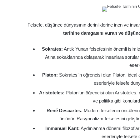
Felsefe, düşünce dünyasının derinliklerine inen ve insan
tarihine damgasını vuran ve düşünc
Sokrates:
Antik Yunan felsefesinin önemli isimle
Atina sokaklarında dolaşarak insanlara sorular
eserl
Platon:
Sokrates’in öğrencisi olan Platon, ideal d
eserleriyle felsefe dü
Aristoteles:
Platon’un öğrencisi olan Aristoteles, m
ve politika gibi konula
René Descartes:
Modern felsefenin öncüleri
ünlüdür. Rasyonalizm felsefesini geliştir
Immanuel Kant:
Aydınlanma dönemi filozofların
eserleriyle felsefe