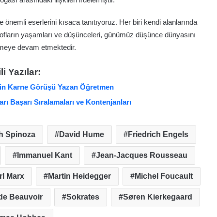
e önemli eserlerini kısaca tanıtıyoruz. Her biri kendi alanlarında
ozofların yaşamları ve düşünceleri, günümüz düşünce dünyasını
emeye devam etmektedir.
ili Yazılar:
İçin Karne Görüşü Yazan Öğretmen
rı Başarı Sıralamaları ve Kontenjanları
h Spinoza
David Hume
Friedrich Engels
Immanuel Kant
Jean-Jacques Rousseau
rl Marx
Martin Heidegger
Michel Foucault
de Beauvoir
Sokrates
Søren Kierkegaard