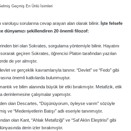
 varoluşu sorularına cevap arayan alan olarak bilinir.
İşte felsefe
e dünyamızı şekillendiren 20 önemli filozof:
rinden biri olan Sokrates, sorgulama yöntemiyle bilinir. Hayatını
 sorarak geçiren Sokrates, öğrencisi Platon tarafından yazılan
erde de yer almıştır.
evlet ve gerçeklik kavramlarıyla tanınır. “Devlet” ve “Fedo” gibi
nyasına önemli katkılarda bulunmuştur.
antık ve bilim alanında büyük bir etki bırakmıştır. Metafizik, etik
rda derinlemesine çalışmalar yapmıştır.
nden olan Descartes, “Düşünüyorum, öyleyse varım” sözüyle
miş ve “Medeniyetlerin Batışı” adlı eseriyle tanınmıştır.
dan olan Kant, “Ahlak Metafiziği” ve “Saf Aklın Eleştirisi” gibi
 dünyasında derin izler bırakmıştır.