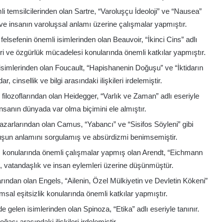
i temsilcilerinden olan Sartre, “Varoluşçu İdeoloji” ve “Nausea”
k ve insanın varoluşsal anlamı üzerine çalışmalar yapmıştır.
lsefenin önemli isimlerinden olan Beauvoir, “İkinci Cins” adlı
leri ve özgürlük mücadelesi konularında önemli katkılar yapmıştır.
isimlerinden olan Foucault, “Hapishanenin Doğuşu” ve “İktidarın
dar, cinsellik ve bilgi arasındaki ilişkileri irdelemiştir.
filozoflarından olan Heidegger, “Varlık ve Zaman” adlı eseriyle
insanın dünyada var olma biçimini ele almıştır.
azarlarından olan Camus, “Yabancı” ve “Sisifos Söyleni” gibi
oluşun anlamını sorgulamış ve absürdizmi benimsemiştir.
zm konularında önemli çalışmalar yapmış olan Arendt, “Eichmann
ük, vatandaşlık ve insan eylemleri üzerine düşünmüştür.
ndan olan Engels, “Ailenin, Özel Mülkiyetin ve Devletin Kökeni”
umsal eşitsizlik konularında önemli katkılar yapmıştır.
gelen isimlerinden olan Spinoza, “Etika” adlı eseriyle tanınır.
ğası arasındaki ilişkileri irdelemiştir.