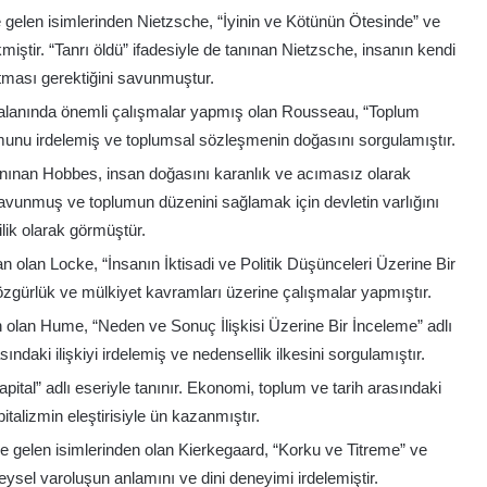
 gelen isimlerinden Nietzsche, “İyinin ve Kötünün Ötesinde” ve
miştir. “Tanrı öldü” ifadesiyle de tanınan Nietzsche, insanın kendi
atması gerektiğini savunmuştur.
 alanında önemli çalışmalar yapmış olan Rousseau, “Toplum
rumunu irdelemiş ve toplumsal sözleşmenin doğasını sorgulamıştır.
anınan Hobbes, insan doğasını karanlık ve acımasız olarak
savunmuş ve toplumun düzenini sağlamak için devletin varlığını
ilik olarak görmüştür.
an olan Locke, “İnsanın İktisadi ve Politik Düşünceleri Üzerine Bir
 özgürlük ve mülkiyet kavramları üzerine çalışmalar yapmıştır.
 olan Hume, “Neden ve Sonuç İlişkisi Üzerine Bir İnceleme” adlı
ındaki ilişkiyi irdelemiş ve nedensellik ilkesini sorgulamıştır.
tal” adlı eseriyle tanınır. Ekonomi, toplum ve tarih arasındaki
pitalizmin eleştirisiyle ün kazanmıştır.
e gelen isimlerinden olan Kierkegaard, “Korku ve Titreme” ve
ireysel varoluşun anlamını ve dini deneyimi irdelemiştir.