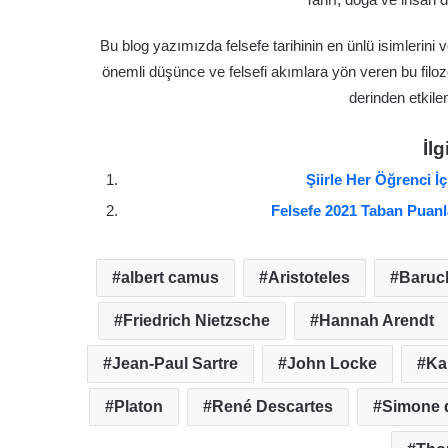
Bu blog yazımızda felsefe tarihinin en ünlü isimlerini v
önemli düşünce ve felsefi akımlara yön veren bu fil
derinden etkil
İlg
Şiirle Her Öğrenci 
Felsefe 2021 Taban Puanla
albert camus
Aristoteles
Baruc
Friedrich Nietzsche
Hannah Arendt
Jean-Paul Sartre
John Locke
Ka
Platon
René Descartes
Simone 