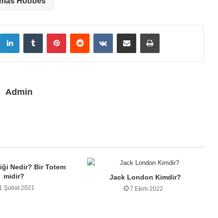
mas Hobbes
LinkedIn
Tumblr
Pinterest
Reddit
VKontakte
E-Posta ile paylaş
Yazdır
Admin
iği Nedir? Bir Totem
midir?
Jack London Kimdir?
1 Şubat 2021
7 Ekim 2022