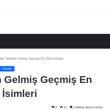
efe Tarihinin Gelmiş Geçmiş En Ünlü İsimleri
Felsefe
in Gelmiş Geçmiş En
 İsimleri
0
21
2 dakika okuma süresi