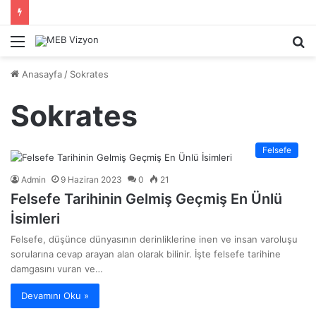
Menü
A
y
Anasayfa
/
Sokrates
...
Sokrates
Felsefe
Admin
9 Haziran 2023
0
21
Felsefe Tarihinin Gelmiş Geçmiş En Ünlü
İsimleri
Felsefe, düşünce dünyasının derinliklerine inen ve insan varoluşu
sorularına cevap arayan alan olarak bilinir. İşte felsefe tarihine
damgasını vuran ve…
Devamını Oku »