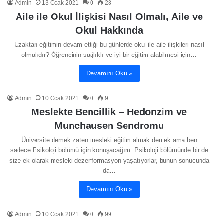
Admin
13 Ocak 2021
0
28
Aile ile Okul İlişkisi Nasıl Olmalı, Aile ve
Okul Hakkında
Uzaktan eğitimin devam ettiği bu günlerde okul ile aile ilişkileri nasıl
olmalıdır? Öğrencinin sağlıklı ve iyi bir eğitim alabilmesi için…
Devamını Oku »
Admin
10 Ocak 2021
0
9
Meslekte Bencillik – Hedonzim ve
Munchausen Sendromu
Üniversite demek zaten mesleki eğitim almak demek ama ben
sadece Psikoloji bölümü için konuşacağım. Psikoloji bölümünde bir de
size ek olarak mesleki dezenformasyon yaşatıyorlar, bunun sonucunda
da…
Devamını Oku »
Admin
10 Ocak 2021
0
99