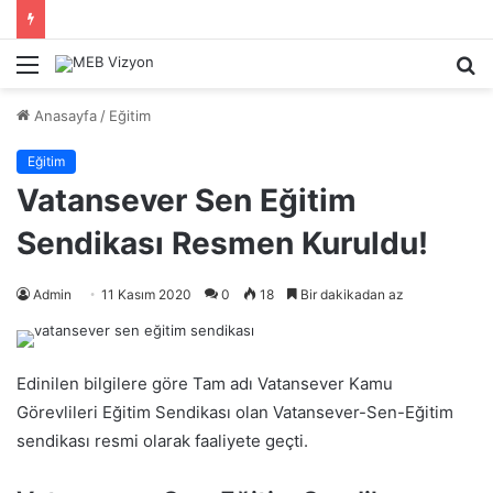
Menü
A
y
Anasayfa
/
Eğitim
...
Eğitim
Vatansever Sen Eğitim
Sendikası Resmen Kuruldu!
Admin
11 Kasım 2020
0
18
Bir dakikadan az
Edinilen bilgilere göre Tam adı Vatansever Kamu
Görevlileri Eğitim Sendikası olan Vatansever-Sen-Eğitim
sendikası resmi olarak faaliyete geçti.