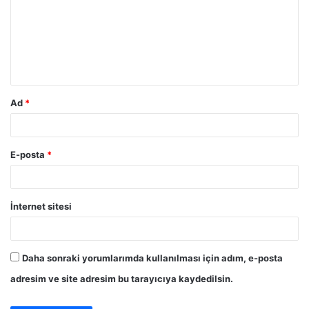
r
u
m
*
Ad
*
E-posta
*
İnternet sitesi
Daha sonraki yorumlarımda kullanılması için adım, e-posta
adresim ve site adresim bu tarayıcıya kaydedilsin.