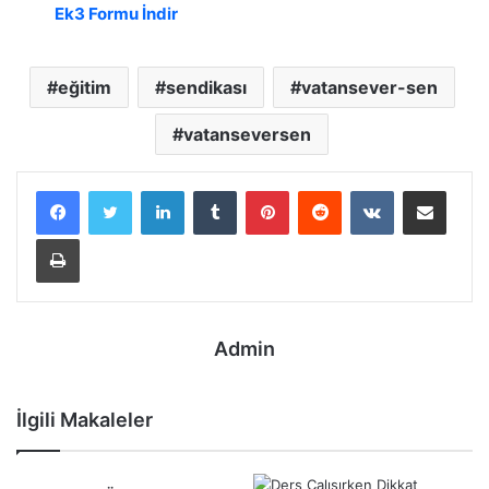
Ek3 Formu İndir
eğitim
sendikası
vatansever-sen
vatanseversen
LinkedIn
Tumblr
Pinterest
Reddit
VKontakte
E-Posta ile paylaş
Yazdır
Admin
İlgili Makaleler