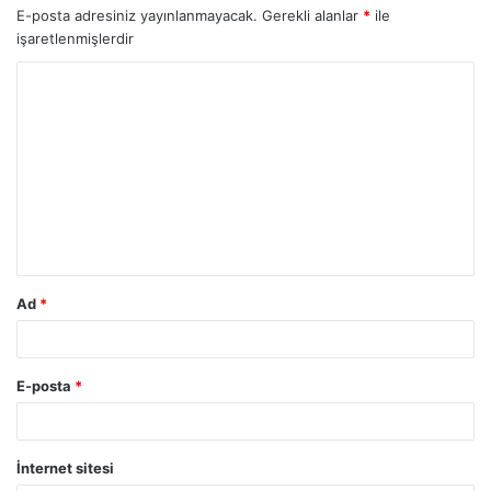
E-posta adresiniz yayınlanmayacak.
Gerekli alanlar
*
ile
işaretlenmişlerdir
Y
o
r
u
m
*
Ad
*
E-posta
*
İnternet sitesi