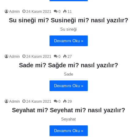
Admin
24 Kasım 2021
0
11
Su sineği mi? Susineği mi? nasıl yazılır?
Su sineği
Devamını Oku »
Admin
24 Kasım 2021
0
27
Sade mi? Sağde mi? nasıl yazılır?
Sade
Devamını Oku »
Admin
24 Kasım 2021
0
29
Seyahat mi? Seyehat mi? nasıl yazılır?
Seyahat
Devamını Oku »