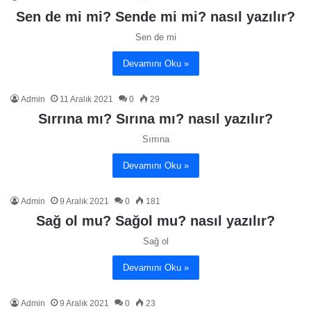
Sen de mi mi? Sende mi mi? nasıl yazılır?
Sen de mi
Devamını Oku »
Admin
11 Aralık 2021
0
29
Sırrına mı? Sırına mı? nasıl yazılır?
Sırrına
Devamını Oku »
Admin
9 Aralık 2021
0
181
Sağ ol mu? Sağol mu? nasıl yazılır?
Sağ ol
Devamını Oku »
Admin
9 Aralık 2021
0
23