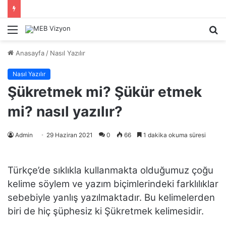
Menü
A
y
Anasayfa
/
Nasıl Yazılır
...
Nasıl Yazılır
Şükretmek mi? Şükür etmek
mi? nasıl yazılır?
Admin
29 Haziran 2021
0
66
1 dakika okuma süresi
Türkçe’de sıklıkla kullanmakta olduğumuz çoğu
kelime söylem ve yazım biçimlerindeki farklılıklar
sebebiyle yanlış yazılmaktadır. Bu kelimelerden
biri de hiç şüphesiz ki Şükretmek kelimesidir.