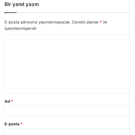
Bir yanıt yazın
E-posta adresiniz yayınlanmayacak.
Gerekli alanlar
*
ile
işaretlenmişlerdir
Y
o
r
u
m
*
Ad
*
E-posta
*