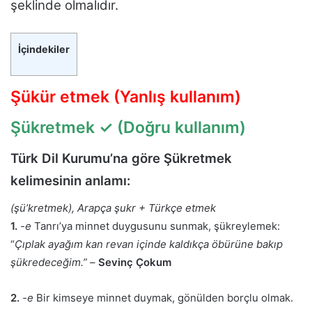
şeklinde olmalıdır.
İçindekiler
Şükür etmek (Yanlış kullanım)
Şükretmek
✓ (Doğru kullanım)
Türk Dil Kurumu’na göre Şükretmek
kelimesinin anlamı:
(şü’kretmek), Arapça şukr + Türkçe etmek
1.
-e
Tanrı’ya minnet duygusunu sunmak, şükreylemek:
“
Çıplak ayağım kan revan içinde kaldıkça öbürüne bakıp
şükredeceğim.” –
Sevinç Çokum
2.
-e
Bir kimseye minnet duymak, gönülden borçlu olmak.