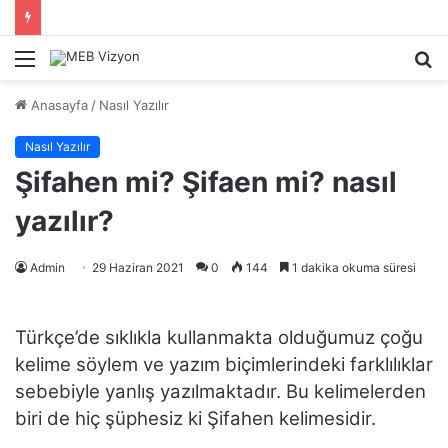
Menü
A
y
Anasayfa
/
Nasıl Yazılır
...
Nasıl Yazılır
Şifahen mi? Şifaen mi? nasıl
yazılır?
Admin
29 Haziran 2021
0
144
1 dakika okuma süresi
Türkçe’de sıklıkla kullanmakta olduğumuz çoğu
kelime söylem ve yazım biçimlerindeki farklılıklar
sebebiyle yanlış yazılmaktadır. Bu kelimelerden
biri de hiç şüphesiz ki Şifahen kelimesidir.