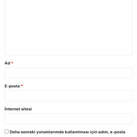
Y
o
r
u
m
*
Ad
*
E-posta
*
İnternet sitesi
Daha sonraki yorumlarımda kullanılması için adım, e-posta