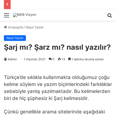
Menü
A
y
Anasayfa
/
Nasıl Yazılır
...
Nasıl Yazılır
Şarj mı? Şarz mı? nasıl yazılır?
Admin
1 Haziran 2021
0
13
1 dakika okuma süresi
Türkçe’de sıklıkla kullanmakta olduğumuz çoğu
kelime söylem ve yazım biçimlerindeki farklılıklar
sebebiyle yanlış yazılmaktadır. Bu kelimelerden
biri de hiç şüphesiz ki Şarj kelimesidir.
Çünkü genellikle arama sitelerinde aşağıdaki