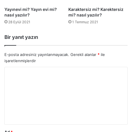
Yayınevi mi? Yayın evi mi?
Karaktersiz mi? Karektersiz
nasıl yazılır?
mi? nasıl yazılır?
28 Eylül 2021
1 Temmuz 2021
Bir yanıt yazın
E-posta adresiniz yayınlanmayacak.
Gerekli alanlar
*
ile
işaretlenmişlerdir
Y
o
r
u
m
*