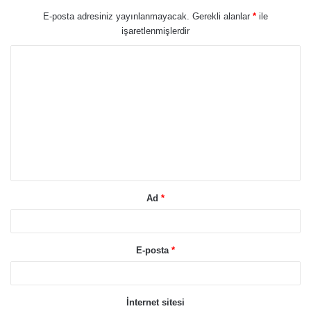
E-posta adresiniz yayınlanmayacak.
Gerekli alanlar
*
ile
işaretlenmişlerdir
Y
o
r
u
m
*
Ad
*
E-posta
*
İnternet sitesi