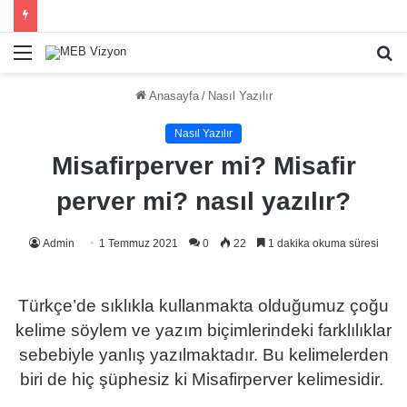
Menü
A
y
Anasayfa
/
Nasıl Yazılır
...
Nasıl Yazılır
Misafirperver mi? Misafir
perver mi? nasıl yazılır?
Admin
1 Temmuz 2021
0
22
1 dakika okuma süresi
Türkçe’de sıklıkla kullanmakta olduğumuz çoğu
kelime söylem ve yazım biçimlerindeki farklılıklar
sebebiyle yanlış yazılmaktadır. Bu kelimelerden
biri de hiç şüphesiz ki Misafirperver kelimesidir.