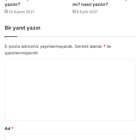
E-posta adresiniz yayınlanmayacak.
Gerekli alanlar
*
ile
işaretlenmişlerdir
Y
o
r
u
m
*
Ad
*
E-posta
*