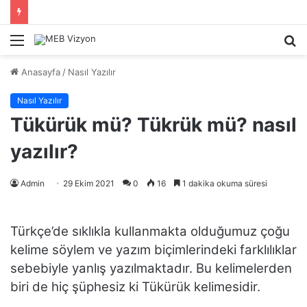
Menü
A
y
Anasayfa
/
Nasıl Yazılır
...
Nasıl Yazılır
Tükürük mü? Tükrük mü? nasıl
yazılır?
Admin
29 Ekim 2021
0
16
1 dakika okuma süresi
Türkçe’de sıklıkla kullanmakta olduğumuz çoğu
kelime söylem ve yazım biçimlerindeki farklılıklar
sebebiyle yanlış yazılmaktadır. Bu kelimelerden
biri de hiç şüphesiz ki Tükürük kelimesidir.