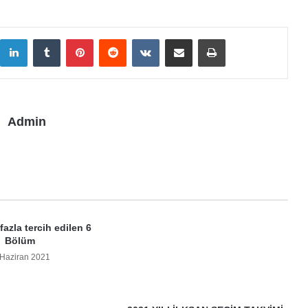
LinkedIn
Tumblr
Pinterest
Reddit
VKontakte
E-Posta ile paylaş
Yazdır
Admin
azla tercih edilen 6
2021 YILI İLKSAN SEÇİM TAKVİMİ
Bölüm
22 Şubat 2021
 Haziran 2021
 yanıt yazın