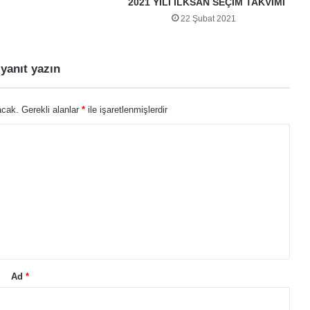
acak.
Gerekli alanlar
*
ile işaretlenmişlerdir
Ad
*
İnternet sitesi