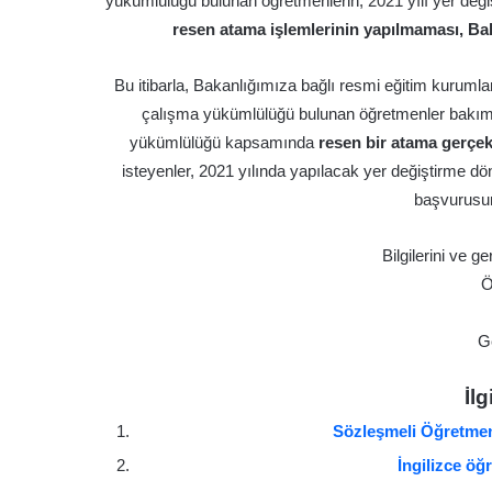
yükümlülüğü bulunan öğretmenlerin, 2021 yılı yer de
resen atama işlemlerinin yapılmaması, Ba
Bu itibarla, Bakanlığımıza bağlı resmi eğitim kurumla
çalışma yükümlülüğü bulunan öğretmenler bakımı
yükümlülüğü kapsamında
resen bir atama gerçekl
isteyenler, 2021 yılında yapılacak yer değiştirme 
başvurusun
Bilgilerini ve g
Ö
G
İlg
Sözleşmeli Öğretmen
İngilizce öğ