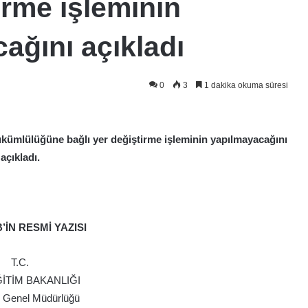
irme işleminin
ağını açıkladı
0
3
1 dakika okuma süresi
ükümlülüğüne bağlı yer değiştirme işleminin yapılmayacağını
açıkladı.
’İN RESMİ YAZISI
T.C.
ĞİTİM BAKANLIĞI
 Genel Müdürlüğü