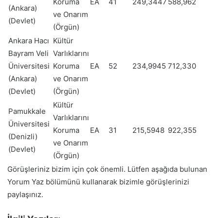
Koruma
EA
41
249,3447
588,962
(Ankara)
ve Onarım
(Devlet)
(Örgün)
Ankara Hacı
Kültür
Bayram Veli
Varlıklarını
Üniversitesi
Koruma
EA
52
234,9945
712,330
(Ankara)
ve Onarım
(Devlet)
(Örgün)
Kültür
Pamukkale
Varlıklarını
Üniversitesi
Koruma
EA
31
215,5948
922,355
(Denizli)
ve Onarım
(Devlet)
(Örgün)
Görüşleriniz bizim için çok önemli. Lütfen aşağıda bulunan
Yorum Yaz bölümünü kullanarak bizimle görüşlerinizi
paylaşınız.