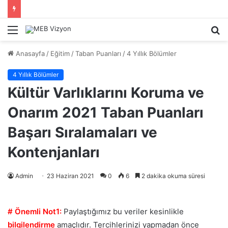
Menü
A
y
Anasayfa
/
Eğitim
/
Taban Puanları
/
4 Yıllık Bölümler
...
4 Yıllık Bölümler
Kültür Varlıklarını Koruma ve
Onarım 2021 Taban Puanları
Başarı Sıralamaları ve
Kontenjanları
Admin
23 Haziran 2021
0
6
2 dakika okuma süresi
# Önemli Not1:
Paylaştığımız bu veriler kesinlikle
bilgilendirme
amaçlıdır. Tercihlerinizi yapmadan önce