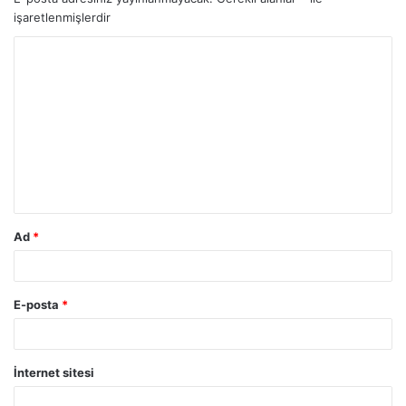
işaretlenmişlerdir
Y
o
r
u
m
*
Ad
*
E-posta
*
İnternet sitesi