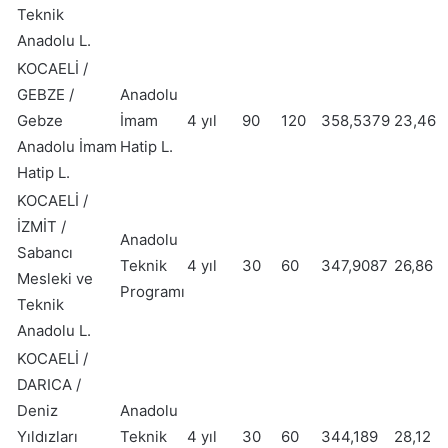
Teknik
Anadolu L.
KOCAELİ /
GEBZE /
Anadolu
Gebze
İmam
4 yıl
90
120
358,5379
23,46
Anadolu İmam
Hatip L.
Hatip L.
KOCAELİ /
İZMİT /
Anadolu
Sabancı
Teknik
4 yıl
30
60
347,9087
26,86
Mesleki ve
Programı
Teknik
Anadolu L.
KOCAELİ /
DARICA /
Deniz
Anadolu
Yıldızları
Teknik
4 yıl
30
60
344,189
28,12