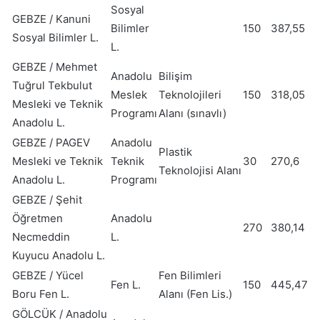
Sosyal
GEBZE / Kanuni
Bilimler
150
387,55
Sosyal Bilimler L.
L.
GEBZE / Mehmet
Anadolu
Bilişim
Tuğrul Tekbulut
Meslek
Teknolojileri
150
318,05
Mesleki ve Teknik
Programı
Alanı (sınavlı)
Anadolu L.
GEBZE / PAGEV
Anadolu
Plastik
Mesleki ve Teknik
Teknik
30
270,6
Teknolojisi Alanı
Anadolu L.
Programı
GEBZE / Şehit
Öğretmen
Anadolu
270
380,14
Necmeddin
L.
Kuyucu Anadolu L.
GEBZE / Yücel
Fen Bilimleri
Fen L.
150
445,47
Boru Fen L.
Alanı (Fen Lis.)
GÖLCÜK / Anadolu