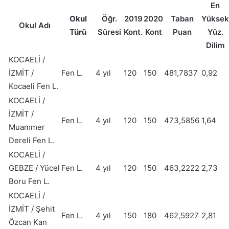
En
Okul
Öğr.
2019
2020
Taban
Yüksek
Okul Adı
Türü
Süresi
Kont.
Kont
Puan
Yüz.
Dilim
KOCAELİ /
İZMİT /
Fen L.
4 yıl
120
150
481,7837
0,92
Kocaeli Fen L.
KOCAELİ /
İZMİT /
Fen L.
4 yıl
120
150
473,5856
1,64
Muammer
Dereli Fen L.
KOCAELİ /
GEBZE / Yücel
Fen L.
4 yıl
120
150
463,2222
2,73
Boru Fen L.
KOCAELİ /
İZMİT / Şehit
Fen L.
4 yıl
150
180
462,5927
2,81
Özcan Kan