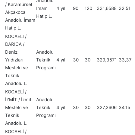
Anadolu
/ Karamürsel
İmam
4 yıl
90
120
331,6588
32,51
Akçakoca
Hatip L.
Anadolu İmam
Hatip L.
KOCAELİ /
DARICA /
Deniz
Anadolu
Yıldızları
Teknik
4 yıl
30
30
329,3571
33,37
Mesleki ve
Programı
Teknik
Anadolu L.
KOCAELİ /
İZMİT / İzmit
Anadolu
Mesleki ve
Teknik
4 yıl
30
30
327,2606
34,15
Teknik
Programı
Anadolu L.
KOCAELİ /