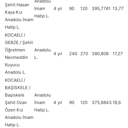
Anadolu
Şehit Hasan
İmam
4 yıl
90
120
395,7761
13,77
Kaya Kız
Hatip L.
Anadolu İmam
Hatip L.
KOCAELİ /
GEBZE / Şehit
Öğretmen
Anadolu
4 yıl
240
270
380,808
17,27
Necmeddin
L.
Kuyucu
Anadolu L.
KOCAELİ /
BAŞİSKELE /
Başiskele
Anadolu
Şehit Ozan
İmam
4 yıl
90
120
375,6843
18,6
Özen Kız
Hatip L.
Anadolu İmam
Hatip L.