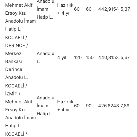
Anadolu
Mehmet Akif
Hazırlık
İmam
60
60
442,9154
5,37
Ersoy Kız
+ 4 yıl
Hatip L.
Anadolu İmam
Hatip L.
KOCAELİ /
DERİNCE /
Merkez
Anadolu
4 yıl
120
150
440,8153
5,67
Bankası
L.
Derince
Anadolu L.
KOCAELİ /
İZMİT /
Anadolu
Mehmet Akif
Hazırlık
İmam
60
90
426,6248
7,89
Ersoy Kız
+ 4 yıl
Hatip L.
Anadolu İmam
Hatip L.
KOCAELİ /