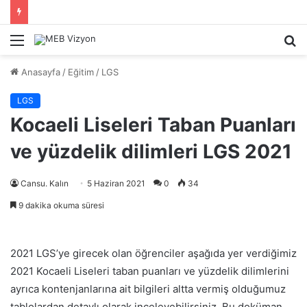
Menü
A
y
Anasayfa
/
Eğitim
/
LGS
...
LGS
Kocaeli Liseleri Taban Puanları
ve yüzdelik dilimleri LGS 2021
Cansu. Kalın
5 Haziran 2021
0
34
9 dakika okuma süresi
2021 LGS’ye girecek olan öğrenciler aşağıda yer verdiğimiz
2021 Kocaeli Liseleri taban puanları ve yüzdelik dilimlerini
ayrıca kontenjanlarına ait bilgileri altta vermiş olduğumuz
tablolardan detaylı olarak inceleyebilirsiniz. Bu doküman