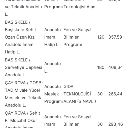
ve Teknik Anadolu
Programı
Teknolojisi Alanı
L.
BAŞİSKELE /
Başiskele Şehit
Anadolu
Fen ve Sosyal
Ozan Özen Kız
İmam
Bilimler
120
357,59
Anadolu İmam
Hatip L.
Programı
Hatip L.
BAŞİSKELE /
Anadolu
Servetiye Cephesi
180
408,64
L.
Anadolu L.
ÇAYIROVA / GOSB-
Anadolu
GIDA
TADIM Jale Yücel
Meslek
TEKNOLOJİSİ
30
266,44
Mesleki ve Teknik
Programı
ALANI (SINAVLI)
Anadolu L.
ÇAYIROVA / Şehit
Anadolu
Fen ve Sosyal
Er Mücahit Okur
İmam
Bilimler
30
293,46
Anadolu İmam