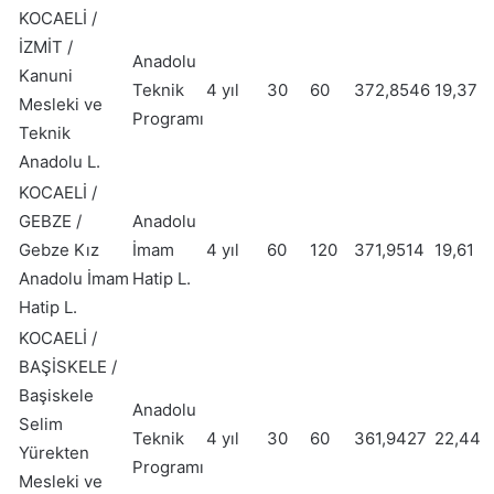
KOCAELİ /
İZMİT /
Anadolu
Kanuni
Teknik
4 yıl
30
60
372,8546
19,37
Mesleki ve
Programı
Teknik
Anadolu L.
KOCAELİ /
GEBZE /
Anadolu
Gebze Kız
İmam
4 yıl
60
120
371,9514
19,61
Anadolu İmam
Hatip L.
Hatip L.
KOCAELİ /
BAŞİSKELE /
Başiskele
Anadolu
Selim
Teknik
4 yıl
30
60
361,9427
22,44
Yürekten
Programı
Mesleki ve