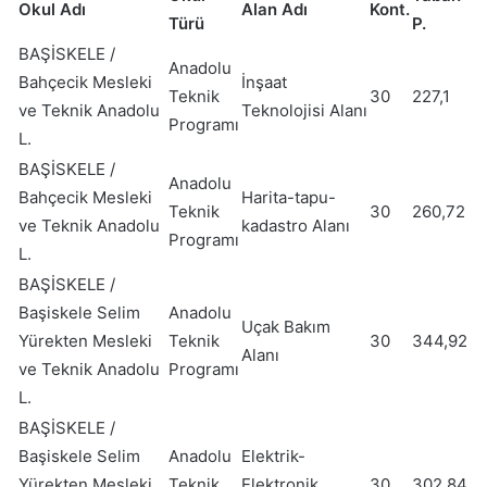
Okul Adı
Alan Adı
Kont.
Türü
P.
BAŞİSKELE /
Anadolu
Bahçecik Mesleki
İnşaat
Teknik
30
227,1
ve Teknik Anadolu
Teknolojisi Alanı
Programı
L.
BAŞİSKELE /
Anadolu
Bahçecik Mesleki
Harita-tapu-
Teknik
30
260,72
ve Teknik Anadolu
kadastro Alanı
Programı
L.
BAŞİSKELE /
Başiskele Selim
Anadolu
Uçak Bakım
Yürekten Mesleki
Teknik
30
344,92
Alanı
ve Teknik Anadolu
Programı
L.
BAŞİSKELE /
Başiskele Selim
Anadolu
Elektrik-
Yürekten Mesleki
Teknik
Elektronik
30
302,84