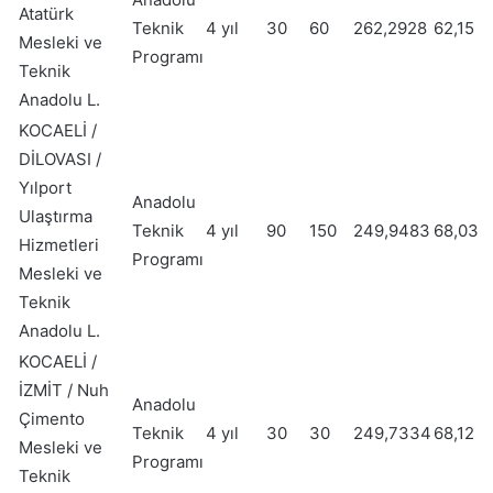
Atatürk
Teknik
4 yıl
30
60
262,2928
62,15
Mesleki ve
Programı
Teknik
Anadolu L.
KOCAELİ /
DİLOVASI /
Yılport
Anadolu
Ulaştırma
Teknik
4 yıl
90
150
249,9483
68,03
Hizmetleri
Programı
Mesleki ve
Teknik
Anadolu L.
KOCAELİ /
İZMİT / Nuh
Anadolu
Çimento
Teknik
4 yıl
30
30
249,7334
68,12
Mesleki ve
Programı
Teknik