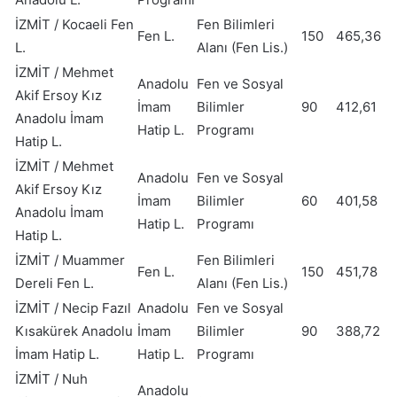
İZMİT / Kocaeli Fen
Fen Bilimleri
Fen L.
150
465,36
L.
Alanı (Fen Lis.)
İZMİT / Mehmet
Anadolu
Fen ve Sosyal
Akif Ersoy Kız
İmam
Bilimler
90
412,61
Anadolu İmam
Hatip L.
Programı
Hatip L.
İZMİT / Mehmet
Anadolu
Fen ve Sosyal
Akif Ersoy Kız
İmam
Bilimler
60
401,58
Anadolu İmam
Hatip L.
Programı
Hatip L.
İZMİT / Muammer
Fen Bilimleri
Fen L.
150
451,78
Dereli Fen L.
Alanı (Fen Lis.)
İZMİT / Necip Fazıl
Anadolu
Fen ve Sosyal
Kısakürek Anadolu
İmam
Bilimler
90
388,72
İmam Hatip L.
Hatip L.
Programı
İZMİT / Nuh
Anadolu