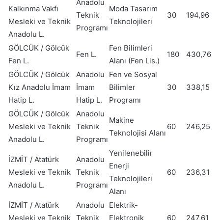
Anadolu
Kalkınma Vakfı
Moda Tasarım
Teknik
30
194,96
Mesleki ve Teknik
Teknolojileri
Programı
Anadolu L.
GÖLCÜK / Gölcük
Fen Bilimleri
Fen L.
180
430,76
Fen L.
Alanı (Fen Lis.)
GÖLCÜK / Gölcük
Anadolu
Fen ve Sosyal
Kız Anadolu İmam
İmam
Bilimler
30
338,15
Hatip L.
Hatip L.
Programı
GÖLCÜK / Gölcük
Anadolu
Makine
Mesleki ve Teknik
Teknik
60
246,25
Teknolojisi Alanı
Anadolu L.
Programı
Yenilenebilir
İZMİT / Atatürk
Anadolu
Enerji
Mesleki ve Teknik
Teknik
60
236,31
Teknolojileri
Anadolu L.
Programı
Alanı
İZMİT / Atatürk
Anadolu
Elektrik-
Mesleki ve Teknik
Teknik
Elektronik
60
247,61