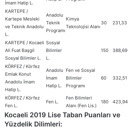
İmam Hatip L.
KARTEPE /
Anadolu
Kartepe Mesleki
Kimya
Teknik
30
231,33
ve Teknik Anadolu
Teknolojisi Alanı
Programı
L.
KARTEPE / Kocaeli
Sosyal
Ali Fuat Başgil
Bilimler
150
388,69
Sosyal Bilimler L.
L.
KÖRFEZ / Körfez
Anadolu
Fen ve Sosyal
Emlak Konut
İmam
Bilimler
60
332,51
Anadolu İmam
Hatip L.
Programı
Hatip L.
KÖRFEZ / Körfez
Fen Bilimleri
Fen L.
180
423,94
Fen L.
Alanı (Fen Lis.)
Kocaeli 2019 Lise Taban Puanları ve
Yüzdelik Dilimleri: