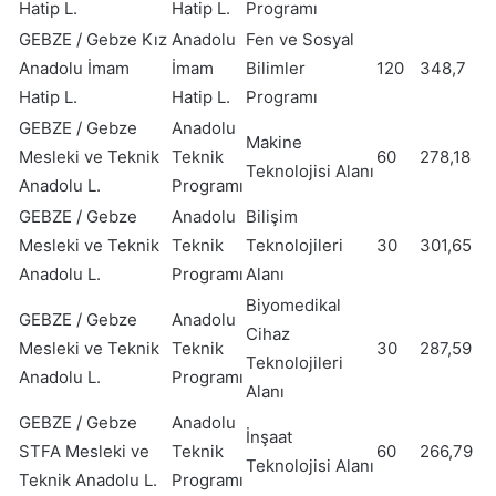
Hatip L.
Hatip L.
Programı
GEBZE / Gebze Kız
Anadolu
Fen ve Sosyal
Anadolu İmam
İmam
Bilimler
120
348,7
Hatip L.
Hatip L.
Programı
GEBZE / Gebze
Anadolu
Makine
Mesleki ve Teknik
Teknik
60
278,18
Teknolojisi Alanı
Anadolu L.
Programı
GEBZE / Gebze
Anadolu
Bilişim
Mesleki ve Teknik
Teknik
Teknolojileri
30
301,65
Anadolu L.
Programı
Alanı
Biyomedikal
GEBZE / Gebze
Anadolu
Cihaz
Mesleki ve Teknik
Teknik
30
287,59
Teknolojileri
Anadolu L.
Programı
Alanı
GEBZE / Gebze
Anadolu
İnşaat
STFA Mesleki ve
Teknik
60
266,79
Teknolojisi Alanı
Teknik Anadolu L.
Programı