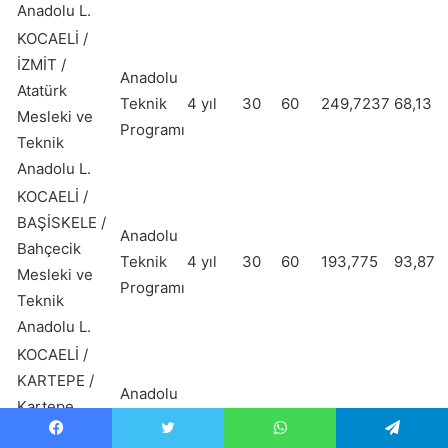
Anadolu L.
KOCAELİ /
İZMİT /
Anadolu
Atatürk
Teknik
4 yıl
30
60
249,7237
68,13
Mesleki ve
Programı
Teknik
Anadolu L.
KOCAELİ /
BAŞİSKELE /
Anadolu
Bahçecik
Teknik
4 yıl
30
60
193,775
93,87
Mesleki ve
Programı
Teknik
Anadolu L.
KOCAELİ /
KARTEPE /
Anadolu
Kartepe
Teknik
4 yıl
30
30
185,007
96,43
Mesleki ve
Programı
Facebook
Twitter
WhatsApp
Telegram