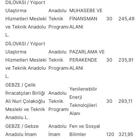
DİLOVASI / Yılport
Ulaştırma
Anadolu
MUHASEBE VE
Hizmetleri Mesleki
Teknik
FİNANSMAN
30
245,49
ve Teknik Anadolu
Programı
ALANI
L.
DİLOVASI / Yılport
Ulaştırma
Anadolu
PAZARLAMA VE
Hizmetleri Mesleki
Teknik
PERAKENDE
30
235,91
ve Teknik Anadolu
Programı
ALANI
L.
GEBZE / Çelik
Yenilenebilir
İhracatçıları Birliği
Anadolu
Enerji
Ali Nuri Çolakoğlu
Teknik
30
293,11
Teknolojileri
Mesleki ve Teknik
Programı
Alanı
Anadolu L.
GEBZE / Gebze
Anadolu
Fen ve Sosyal
Anadolu İmam
İmam
Bilimler
120
321,95