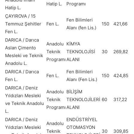
Hatip L.
Programı
Hatip L.
ÇAYIROVA / 15
Fen Bilimleri
Temmuz Şehitler
Fen L.
150
421,66
Alanı (fen Lis.)
Fen L.
DARICA / Darıca
Anadolu
KİMYA
Aslan Çimento
Teknik
TEKNOLOJİSİ
30
269,82
Mesleki ve Teknik
Programı
ALANI
Anadolu L.
DARICA / Darıca
Fen Bilimleri
Fen L.
150
424,85
Fen L.
Alanı (Fen Lis.)
DARICA / Deniz
Anadolu
BİLİŞİM
Yıldızları Mesleki
Teknik
TEKNOLOJİLERİ
60
317,22
ve Teknik Anadolu
Programı
ALANI
L.
DARICA / Deniz
ENDÜSTRİYEL
Anadolu
Yıldızları Mesleki
OTOMASYON
Teknik
30
309,85