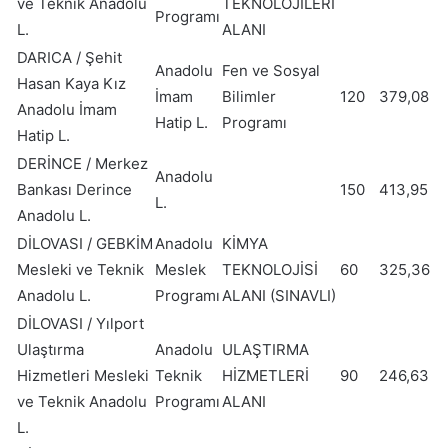
ve Teknik Anadolu
TEKNOLOJİLERİ
Programı
L.
ALANI
DARICA / Şehit
Anadolu
Fen ve Sosyal
Hasan Kaya Kız
İmam
Bilimler
120
379,08
Anadolu İmam
Hatip L.
Programı
Hatip L.
DERİNCE / Merkez
Anadolu
Bankası Derince
150
413,95
L.
Anadolu L.
DİLOVASI / GEBKİM
Anadolu
KİMYA
Mesleki ve Teknik
Meslek
TEKNOLOJİSİ
60
325,36
Anadolu L.
Programı
ALANI (SINAVLI)
DİLOVASI / Yılport
Ulaştırma
Anadolu
ULAŞTIRMA
Hizmetleri Mesleki
Teknik
HİZMETLERİ
90
246,63
ve Teknik Anadolu
Programı
ALANI
L.