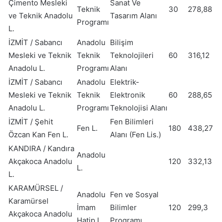
Çimento Mesleki
Sanat Ve
Teknik
30
278,88
ve Teknik Anadolu
Tasarım Alanı
Programı
L.
İZMİT / Sabancı
Anadolu
Bilişim
Mesleki ve Teknik
Teknik
Teknolojileri
60
316,12
Anadolu L.
Programı
Alanı
İZMİT / Sabancı
Anadolu
Elektrik-
Mesleki ve Teknik
Teknik
Elektronik
60
288,65
Anadolu L.
Programı
Teknolojisi Alanı
İZMİT / Şehit
Fen Bilimleri
Fen L.
180
438,27
Özcan Kan Fen L.
Alanı (Fen Lis.)
KANDIRA / Kandıra
Anadolu
Akçakoca Anadolu
120
332,13
L.
L.
KARAMÜRSEL /
Anadolu
Fen ve Sosyal
Karamürsel
İmam
Bilimler
120
299,3
Akçakoca Anadolu
Hatip L.
Programı