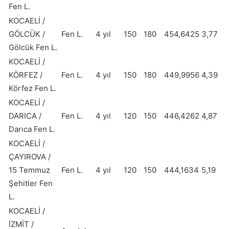
Fen L.
KOCAELİ /
GÖLCÜK /
Fen L.
4 yıl
150
180
454,6425
3,77
Gölcük Fen L.
KOCAELİ /
KÖRFEZ /
Fen L.
4 yıl
150
180
449,9956
4,39
Körfez Fen L.
KOCAELİ /
DARICA /
Fen L.
4 yıl
120
150
446,4262
4,87
Darıca Fen L.
KOCAELİ /
ÇAYIROVA /
15 Temmuz
Fen L.
4 yıl
120
150
444,1634
5,19
Şehitler Fen
L.
KOCAELİ /
İZMİT /