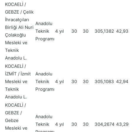
KOCAELİ /
GEBZE / Çelik
İhracatçıları
Anadolu
Birliği Ali Nuri
Teknik
4 yıl
30
30
305,1382
42,93
Çolakoğlu
Programı
Mesleki ve
Teknik
Anadolu L.
KOCAELİ /
İZMİT / İzmit
Anadolu
Mesleki ve
Teknik
4 yıl
30
30
305,1083
42,94
Teknik
Programı
Anadolu L.
KOCAELİ /
GEBZE /
Anadolu
Gebze
Teknik
4 yıl
30
30
304,2674
43,29
Mesleki ve
Programı