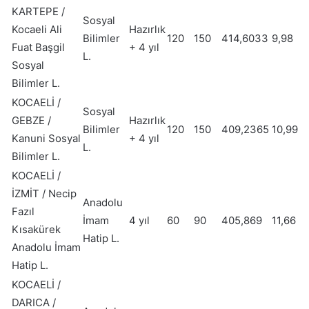
KARTEPE /
Sosyal
Kocaeli Ali
Hazırlık
Bilimler
120
150
414,6033
9,98
Fuat Başgil
+ 4 yıl
L.
Sosyal
Bilimler L.
KOCAELİ /
Sosyal
GEBZE /
Hazırlık
Bilimler
120
150
409,2365
10,99
Kanuni Sosyal
+ 4 yıl
L.
Bilimler L.
KOCAELİ /
İZMİT / Necip
Anadolu
Fazıl
İmam
4 yıl
60
90
405,869
11,66
Kısakürek
Hatip L.
Anadolu İmam
Hatip L.
KOCAELİ /
DARICA /