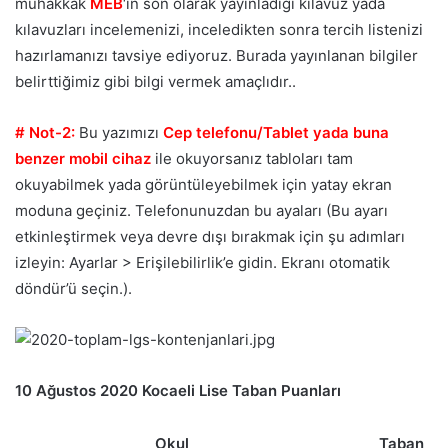
muhakkak
MEB
‘in son olarak yayınladığı kılavuz yada
kılavuzları incelemenizi, inceledikten sonra tercih listenizi
hazırlamanızı tavsiye ediyoruz. Burada yayınlanan bilgiler
belirttiğimiz gibi bilgi vermek amaçlıdır..
# Not-2:
Bu yazımızı
Cep telefonu/Tablet yada buna
benzer mobil cihaz
ile okuyorsanız tabloları tam
okuyabilmek yada görüntüleyebilmek için yatay ekran
moduna geçiniz. Telefonunuzdan bu ayaları (Bu ayarı
etkinleştirmek veya devre dışı bırakmak için şu adımları
izleyin: Ayarlar > Erişilebilirlik’e gidin. Ekranı otomatik
döndür’ü seçin.).
10 Ağustos 2020 Kocaeli Lise Taban Puanları
Okul
Taban