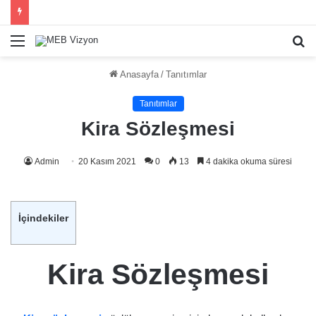
Menü
A
y
Anasayfa
/
Tanıtımlar
...
Tanıtımlar
Kira Sözleşmesi
Admin
20 Kasım 2021
0
13
4 dakika okuma süresi
İçindekiler
Kira Sözleşmesi