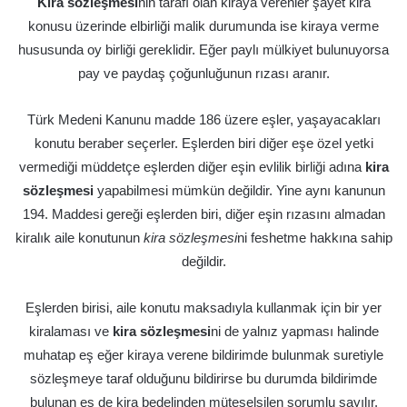
Kira sözleşmesi
nin tarafı olan kiraya verenler şayet kira
konusu üzerinde elbirliği malik durumunda ise kiraya verme
hususunda oy birliği gereklidir. Eğer paylı mülkiyet bulunuyorsa
pay ve paydaş çoğunluğunun rızası aranır.
Türk Medeni Kanunu madde 186 üzere eşler, yaşayacakları
konutu beraber seçerler. Eşlerden biri diğer eşe özel yetki
vermediği müddetçe eşlerden diğer eşin evlilik birliği adına
kira
sözleşmesi
yapabilmesi mümkün değildir. Yine aynı kanunun
194. Maddesi gereği eşlerden biri, diğer eşin rızasını almadan
kiralık aile konutunun
kira sözleşmesi
ni feshetme hakkına sahip
değildir.
Eşlerden birisi, aile konutu maksadıyla kullanmak için bir yer
kiralaması ve
kira sözleşmesi
ni de yalnız yapması halinde
muhatap eş eğer kiraya verene bildirimde bulunmak suretiyle
sözleşmeye taraf olduğunu bildirirse bu durumda bildirimde
bulunan eş de kira bedelinden müteselsilen sorumlu sayılır.