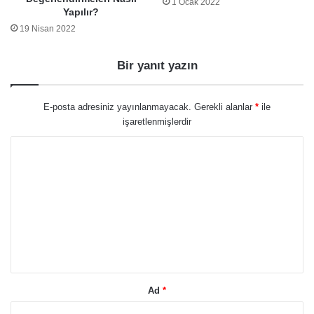
1 Ocak 2022
Yapılır?
19 Nisan 2022
Bir yanıt yazın
E-posta adresiniz yayınlanmayacak.
Gerekli alanlar
*
ile
işaretlenmişlerdir
Y
o
r
u
m
*
Ad
*