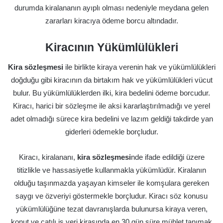
durumda kiralananın ayıplı olması nedeniyle meydana gelen
zararları kiracıya ödeme borcu altındadır.
Kiracının Yükümlülükleri
Kira sözleşmesi
ile birlikte kiraya verenin hak ve yükümlülükleri
doğduğu gibi kiracının da birtakım hak ve yükümlülükleri vücut
bulur. Bu yükümlülüklerden ilki, kira bedelini ödeme borcudur.
Kiracı, harici bir sözleşme ile aksi kararlaştırılmadığı ve yerel
adet olmadığı sürece kira bedelini ve lazım geldiği takdirde yan
giderleri ödemekle borçludur.
Kiracı, kiralananı,
kira sözleşmesi
nde ifade edildiği üzere
titizlikle ve hassasiyetle kullanmakla yükümlüdür. Kiralanın
olduğu taşınmazda yaşayan kimseler ile komşulara gereken
saygı ve özveriyi göstermekle borçludur. Kiracı söz konusu
yükümlülüğüne tezat davranışlarda bulunursa kiraya veren,
konut ve çatılı iş yeri kirasında en 30 gün süre mühlet tanımak