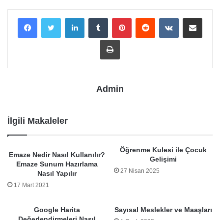
LinkedIn
Tumblr
Pinterest
Reddit
VKontakte
E-Posta ile payla
Yazdır
Admin
İlgili Makaleler
Öğrenme Kulesi ile Çocuk
Emaze Nedir Nasıl Kullanılır?
Gelişimi
Emaze Sunum Hazırlama
27 Nisan 2025
Nasıl Yapılır
17 Mart 2021
Google Harita
Sayısal Meslekler ve Maaşları
Değerlendirmeleri Nasıl