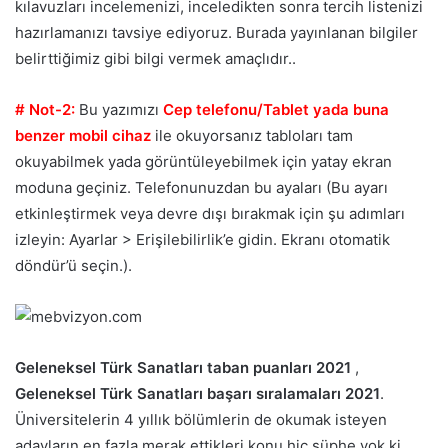
kılavuzları incelemenizi, inceledikten sonra tercih listenizi
hazırlamanızı tavsiye ediyoruz. Burada yayınlanan bilgiler
belirttiğimiz gibi bilgi vermek amaçlıdır..
# Not-2:
Bu yazımızı
Cep telefonu/Tablet yada buna
benzer mobil cihaz
ile okuyorsanız tabloları tam
okuyabilmek yada görüntüleyebilmek için yatay ekran
moduna geçiniz. Telefonunuzdan bu ayaları (Bu ayarı
etkinleştirmek veya devre dışı bırakmak için şu adımları
izleyin: Ayarlar > Erişilebilirlik’e gidin. Ekranı otomatik
döndür’ü seçin.).
Geleneksel Türk Sanatları taban puanları 2021
,
Geleneksel Türk Sanatları başarı sıralamaları 2021
.
Üniversitelerin 4 yıllık bölümlerin de okumak isteyen
adayların en fazla merak ettikleri konu hiç şüphe yok ki