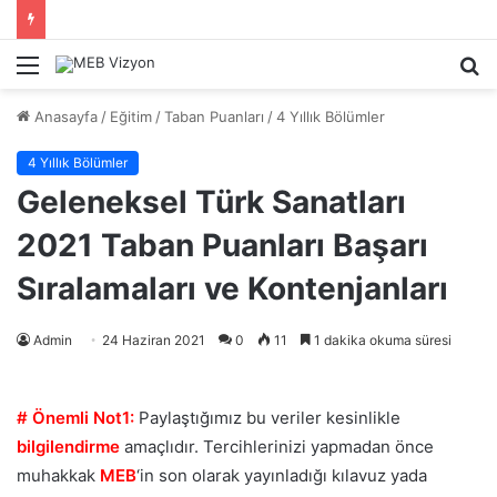
Menü
A
y
Anasayfa
/
Eğitim
/
Taban Puanları
/
4 Yıllık Bölümler
...
4 Yıllık Bölümler
Geleneksel Türk Sanatları
2021 Taban Puanları Başarı
Sıralamaları ve Kontenjanları
Admin
24 Haziran 2021
0
11
1 dakika okuma süresi
# Önemli Not1:
Paylaştığımız bu veriler kesinlikle
bilgilendirme
amaçlıdır. Tercihlerinizi yapmadan önce
muhakkak
MEB
‘in son olarak yayınladığı kılavuz yada