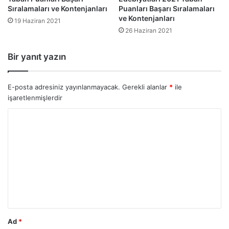
Sıralamaları ve Kontenjanları
Puanları Başarı Sıralamaları
ve Kontenjanları
19 Haziran 2021
26 Haziran 2021
Bir yanıt yazın
E-posta adresiniz yayınlanmayacak.
Gerekli alanlar
*
ile
işaretlenmişlerdir
Y
o
r
u
m
*
Ad
*