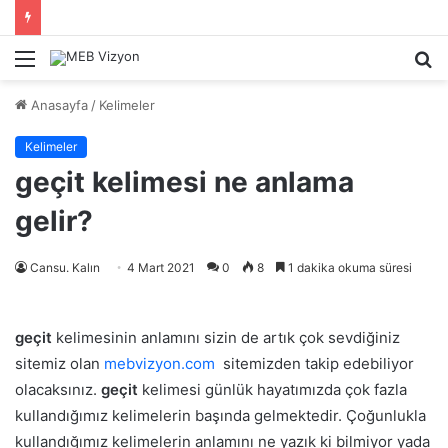
Menü
A
y
Anasayfa
/
Kelimeler
...
Kelimeler
geçit kelimesi ne anlama
gelir?
Cansu. Kalın
4 Mart 2021
0
8
1 dakika okuma süresi
geçit
kelimesinin anlamını sizin de artık çok sevdiğiniz
sitemiz olan
mebvizyon.com
sitemizden takip edebiliyor
olacaksınız.
geçit
kelimesi günlük hayatımızda çok fazla
kullandığımız kelimelerin başında gelmektedir. Çoğunlukla
kullandığımız kelimelerin anlamını ne yazık ki bilmiyor yada