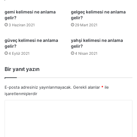
gemi kelimesi ne anlama
gelgeç kelimesi ne anlama
gelir?
gelir?
3 Haziran 2021
29 Mart 2021
güveç kelimesi ne anlama
yahşi kelimesi ne anlama
gelir?
gelir?
4 Eylül 2021
4 Nisan 2021
Bir yanıt yazın
E-posta adresiniz yayınlanmayacak.
Gerekli alanlar
*
ile
işaretlenmişlerdir
Y
o
r
u