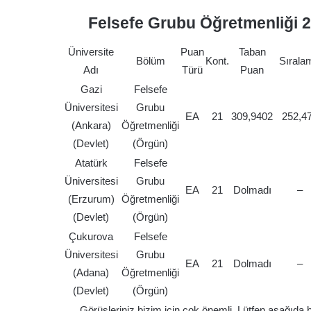
Felsefe Grubu Öğretmenliği 2
Üniversite
Puan
Taban
Bölüm
Kont.
Sırala
Adı
Türü
Puan
Gazi
Felsefe
Üniversitesi
Grubu
EA
21
309,9402
252,4
(Ankara)
Öğretmenliği
(Devlet)
(Örgün)
Atatürk
Felsefe
Üniversitesi
Grubu
EA
21
Dolmadı
–
(Erzurum)
Öğretmenliği
(Devlet)
(Örgün)
Çukurova
Felsefe
Üniversitesi
Grubu
EA
21
Dolmadı
–
(Adana)
Öğretmenliği
(Devlet)
(Örgün)
Görüşleriniz bizim için çok önemli. Lütfen aşağıda