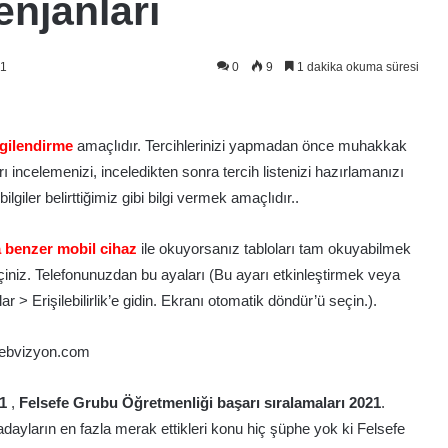
njanları
21
0
9
1 dakika okuma süresi
lgilendirme
amaçlıdır. Tercihlerinizi yapmadan önce muhakkak
ı incelemenizi, inceledikten sonra tercih listenizi hazırlamanızı
giler belirttiğimiz gibi bilgi vermek amaçlıdır..
 benzer mobil cihaz
ile okuyorsanız tabloları tam okuyabilmek
niz. Telefonunuzdan bu ayaları (Bu ayarı etkinleştirmek veya
r > Erişilebilirlik’e gidin. Ekranı otomatik döndür’ü seçin.).
1
,
Felsefe Grubu Öğretmenliği başarı sıralamaları 2021
.
adayların en fazla merak ettikleri konu hiç şüphe yok ki Felsefe