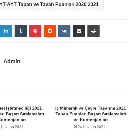
YT-AYT Taban ve Tavan Puanları 2020 2021
LinkedIn
Tumblr
Pinterest
Reddit
VKontakte
E-Posta ile paylaş
Yazdır
Admin
el İşletmeciliği 2021
İç Mimarlık ve Çevre Tasarımı 2021
rı Başarı Sıralamaları
Taban Puanları Başarı Sıralamaları
Kontenjanları
ve Kontenjanları
 Haziran 2021
24 Haziran 2021