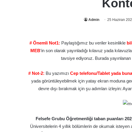
Konte
Admin
25 Haziran 20
# Önemli Not1:
Paylaştığımız bu veriler kesinlikle
bi
MEB
‘in son olarak yayınladığı kılavuz yada kılavuzlar
tavsiye ediyoruz. Burada yayınlanan bil
# Not-2:
Bu yazımızı
Cep telefonu/Tablet yada buna
yada görüntüleyebilmek için yatay ekran moduna geçi
devre dışı bırakmak için şu adımları izleyin: Ayarla
Felsefe Grubu Öğretmenliği taban puanları 202
Üniversitelerin 4 yıllık bölümlerin de okumak isteyen 