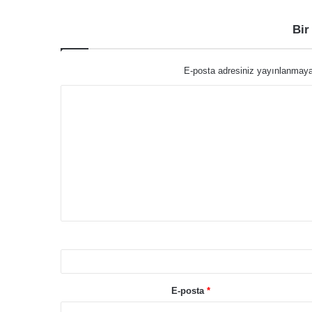
Bir
E-posta adresiniz yayınlanmay
Y
o
r
u
m
*
E-posta
*