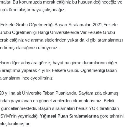
amaları Bu konumuzda merak ettiğiniz bu hususa değineceğiz ve
u çözüme ulaştırmaya çalışacağız.
Felsefe Grubu Öğretmenliği Başarı Sıralamaları 2021,Felsefe
Grubu Öğretmenliği Hangi Üniversitelerde Var,Felsefe Grubu
rak ettiğiniz ve arama sitelerinden yukarıda ki gibi aramalarınızı
ndırmış olacağınızı umuyoruz .
arın diğer adaylara göre iş hayatına girme durumlarının diğer
 araştırma yaparak 4 yıllık Felsefe Grubu Öğretmenliği taban
alamalarını inceleyebilirsiniz
0 yılına ait Üniversite Taban Puanlarıdır. Sayfamızda okumuş
dan yayınlanan en güncel verilerden okumaktasınız. Belirli
r güncellenmektedir. Başarı sıralamaları henüz YÖK tarafından
 ÖSYM’nin yayınladığı
Yığınsal Puan Sıralamalarına
göre tahmini
 oluşturulmuştur.