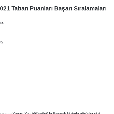
021 Taban Puanları Başarı Sıralamaları
ma
70
 bulunan Yorum Yaz bölümünü kullanarak bizimle görüşlerinizi