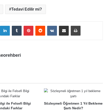
Tedavi Edilir mi?
LinkedIn
Tumblr
Pinterest
Reddit
VKontakte
E-Posta ile paylaş
Yazdır
seorehberi
lgi ile Felsefi Bilgi
Sözleşmeli Öğretmen 1 Yıl Bekleme
ındaki Farklar
Şartı Nedir?