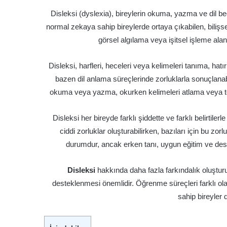
Disleksi (dyslexia), bireylerin okuma, yazma ve dil be
normal zekaya sahip bireylerde ortaya çıkabilen, bilişse
görsel algılama veya işitsel işleme ala
Disleksi, harfleri, heceleri veya kelimeleri tanıma, ha
bazen dil anlama süreçlerinde zorluklarla sonuçlanabili
okuma veya yazma, okurken kelimeleri atlama veya tekra
Disleksi her bireyde farklı şiddette ve farklı belirtile
ciddi zorluklar oluşturabilirken, bazıları için bu zo
durumdur, ancak erken tanı, uygun eğitim ve destekl
Disleksi
hakkında daha fazla farkındalık oluştur
desteklenmesi önemlidir. Öğrenme süreçleri farklı olabi
sahip bireyler d