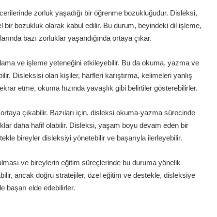
cerilerinde zorluk yaşadığı bir öğrenme bozukluğudur. Disleksi,
l bir bozukluk olarak kabul edilir. Bu durum, beyindeki dil işleme,
nlarında bazı zorluklar yaşandığında ortaya çıkar.
tırlama ve işleme yeteneğini etkileyebilir. Bu da okuma, yazma ve
r. Disleksisi olan kişiler, harfleri karıştırma, kelimeleri yanlış
r etme, okuma hızında yavaşlık gibi belirtiler gösterebilirler.
rle ortaya çıkabilir. Bazıları için, disleksi okuma-yazma sürecinde
rluklar daha hafif olabilir. Disleksi, yaşam boyu devam eden bir
e bireyler disleksiyi yönetebilir ve başarıyla ilerleyebilir.
ulması ve bireylerin eğitim süreçlerinde bu duruma yönelik
lir, ancak doğru stratejiler, özel eğitim ve destekle, disleksiye
e başarı elde edebilirler.