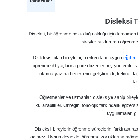
İçindekiler
Disleksi T
Disleksi, bir öğrenme bozukluğu olduğu için tamamen ted
bireyler bu durumu öğrenme s
Disleksisi olan bireyler için erken tanı, uygun
eğitim
öğrenme ihtiyaçlarına göre düzenlenmiş yöntemler ve
okuma-yazma becerilerini geliştirmek, kelime dağ
ta
Öğretmenler ve uzmanlar, disleksiye sahip bireyle
kullanabilirler. Örneğin, fonolojik farkındalık egzers
uygulamaları gib
Disleksi, bireylerin öğrenme süreçlerini farklılaştır
gelmez. Uygun destekle, öğrenme zorluklarına rağmen,