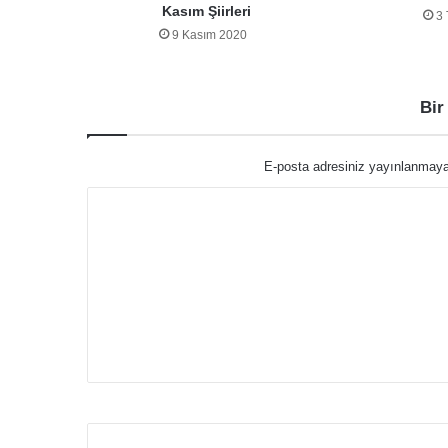
Kasım Şiirleri
3
9 Kasım 2020
Bir
E-posta adresiniz yayınlanmay
Y
o
r
u
m
*