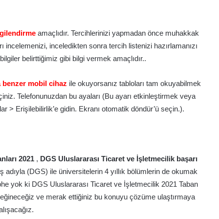
lgilendirme
amaçlıdır. Tercihlerinizi yapmadan önce muhakkak
ı incelemenizi, inceledikten sonra tercih listenizi hazırlamanızı
giler belirttiğimiz gibi bilgi vermek amaçlıdır..
 benzer mobil cihaz
ile okuyorsanız tabloları tam okuyabilmek
niz. Telefonunuzdan bu ayaları (Bu ayarı etkinleştirmek veya
r > Erişilebilirlik’e gidin. Ekranı otomatik döndür’ü seçin.).
anları 2021
,
DGS Uluslararası Ticaret ve İşletmecilik başarı
ş adıyla (DGS) ile üniversitelerin 4 yıllık bölümlerin de okumak
üphe yok ki DGS Uluslararası Ticaret ve İşletmecilik 2021 Taban
eğineceğiz ve merak ettiğiniz bu konuyu çözüme ulaştırmaya
alışacağız.