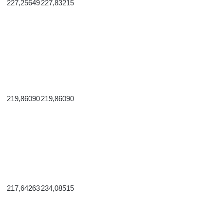
227,25649
227,83215
219,86090
219,86090
217,64263
234,08515