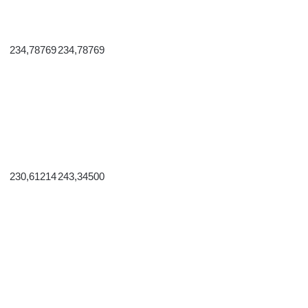
234,78769
234,78769
230,61214
243,34500