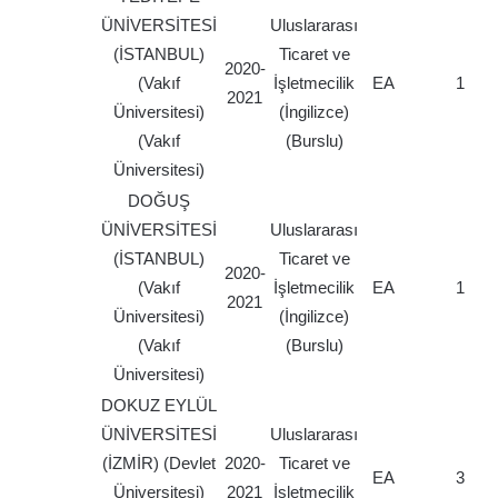
ÜNİVERSİTESİ
Uluslararası
(İSTANBUL)
Ticaret ve
2020-
(Vakıf
İşletmecilik
EA
1
2021
Üniversitesi)
(İngilizce)
(Vakıf
(Burslu)
Üniversitesi)
DOĞUŞ
ÜNİVERSİTESİ
Uluslararası
(İSTANBUL)
Ticaret ve
2020-
(Vakıf
İşletmecilik
EA
1
2021
Üniversitesi)
(İngilizce)
(Vakıf
(Burslu)
Üniversitesi)
DOKUZ EYLÜL
ÜNİVERSİTESİ
Uluslararası
(İZMİR) (Devlet
2020-
Ticaret ve
EA
3
Üniversitesi)
2021
İşletmecilik