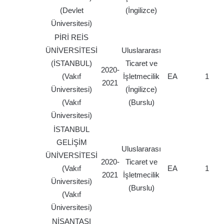
(Devlet
(İngilizce)
Üniversitesi)
PİRİ REİS
ÜNİVERSİTESİ
Uluslararası
(İSTANBUL)
Ticaret ve
2020-
(Vakıf
İşletmecilik
EA
1
2021
Üniversitesi)
(İngilizce)
(Vakıf
(Burslu)
Üniversitesi)
İSTANBUL
GELİŞİM
Uluslararası
ÜNİVERSİTESİ
2020-
Ticaret ve
(Vakıf
EA
1
2021
İşletmecilik
Üniversitesi)
(Burslu)
(Vakıf
Üniversitesi)
NİŞANTAŞI