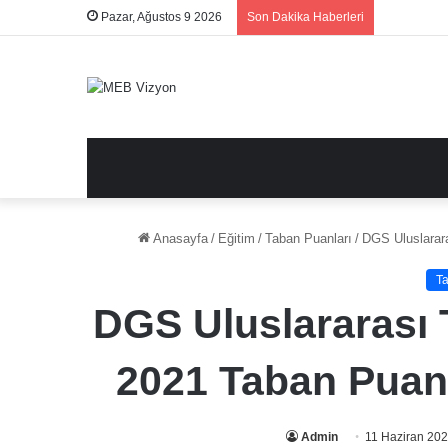
Pazar, Ağustos 9 2026
Son Dakika Haberleri
Anasayfa
/
Eğitim
/
Taban Puanları
/
DGS Uluslarara
Ta
DGS Uluslararası T
2021 Taban Puanl
Admin
11 Haziran 20