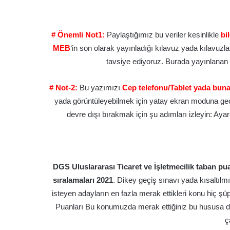
# Önemli Not1:
Paylaştığımız bu veriler kesinlikle
bi
MEB
‘in son olarak yayınladığı kılavuz yada kılavuzlar
tavsiye ediyoruz. Burada yayınlanan bil
# Not-2:
Bu yazımızı
Cep telefonu/Tablet yada buna
yada görüntüleyebilmek için yatay ekran moduna geçi
devre dışı bırakmak için şu adımları izleyin: Ayarla
DGS Uluslararası Ticaret ve İşletmecilik taban pu
sıralamaları 2021
. Dikey geçiş sınavı yada kısaltılmı
isteyen adayların en fazla merak ettikleri konu hiç ş
Puanları Bu konumuzda merak ettiğiniz bu hususa d
ç