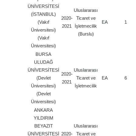
ÜNİVERSİTESİ
Uluslararası
(İSTANBUL)
2020-
Ticaret ve
(Vakıf
EA
1
2021
İşletmecilik
Üniversitesi)
(Burslu)
(Vakıf
Üniversitesi)
BURSA
ULUDAĞ
ÜNİVERSİTESİ
Uluslararası
2020-
(Devlet
Ticaret ve
EA
6
2021
Üniversitesi)
İşletmecilik
(Devlet
Üniversitesi)
ANKARA
YILDIRIM
BEYAZIT
Uluslararası
ÜNİVERSİTESİ
2020-
Ticaret ve