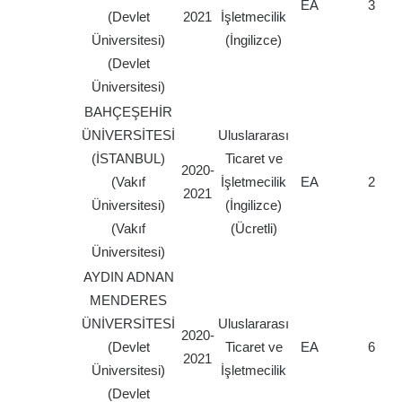
EA
3
(Devlet
2021
İşletmecilik
Üniversitesi)
(İngilizce)
(Devlet
Üniversitesi)
BAHÇEŞEHİR
ÜNİVERSİTESİ
Uluslararası
(İSTANBUL)
Ticaret ve
2020-
(Vakıf
İşletmecilik
EA
2
2021
Üniversitesi)
(İngilizce)
(Vakıf
(Ücretli)
Üniversitesi)
AYDIN ADNAN
MENDERES
ÜNİVERSİTESİ
Uluslararası
2020-
(Devlet
Ticaret ve
EA
6
2021
Üniversitesi)
İşletmecilik
(Devlet