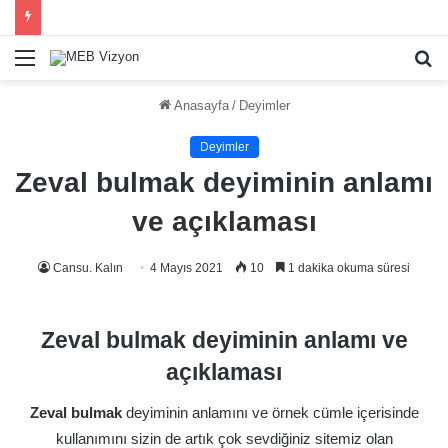
Menü
A
y
Anasayfa
/
Deyimler
...
Deyimler
Zeval bulmak deyiminin anlamı
ve açıklaması
Cansu. Kalın
4 Mayıs 2021
10
1 dakika okuma süresi
Zeval bulmak deyiminin anlamı ve
açıklaması
Zeval bulmak
deyiminin anlamını ve örnek cümle içerisinde
kullanımını sizin de artık çok sevdiğiniz sitemiz olan