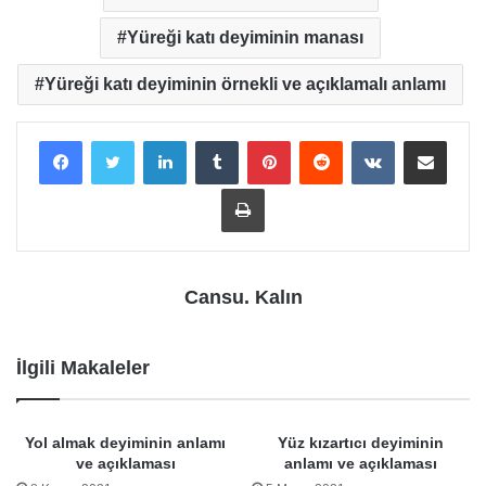
Yüreği katı deyiminin manası
Yüreği katı deyiminin örnekli ve açıklamalı anlamı
LinkedIn
Tumblr
Pinterest
Reddit
VKontakte
E-Posta ile payla
Yazdır
Cansu. Kalın
İlgili Makaleler
Yol almak deyiminin anlamı
Yüz kızartıcı deyiminin
ve açıklaması
anlamı ve açıklaması