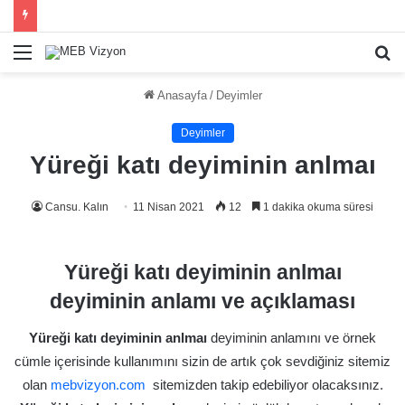
Menü
A
y
Anasayfa
/
Deyimler
...
Deyimler
Yüreği katı deyiminin anlmaı
Cansu. Kalın
11 Nisan 2021
12
1 dakika okuma süresi
Yüreği katı deyiminin anlmaı
deyiminin anlamı ve açıklaması
Yüreği katı deyiminin anlmaı
deyiminin anlamını ve örnek
cümle içerisinde kullanımını sizin de artık çok sevdiğiniz sitemiz
olan
mebvizyon.com
sitemizden takip edebiliyor olacaksınız.