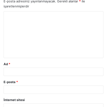
E-posta adresiniz yayınlanmayacak.
Gerekli alanlar
*
ile
işaretlenmişlerdir
Y
o
r
u
m
*
Ad
*
E-posta
*
İnternet sitesi