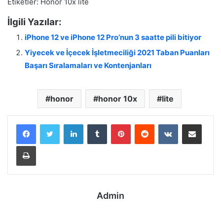
Etiketler: Honor 10x lite
İlgili Yazılar:
iPhone 12 ve iPhone 12 Pro’nun 3 saatte pili bitiyor
Yiyecek ve İçecek İşletmeciliği 2021 Taban Puanları
Başarı Sıralamaları ve Kontenjanları
honor
honor 10x
lite
LinkedIn
Tumblr
Pinterest
Reddit
VKontakte
E-Posta ile paylaş
Yazdır
Admin