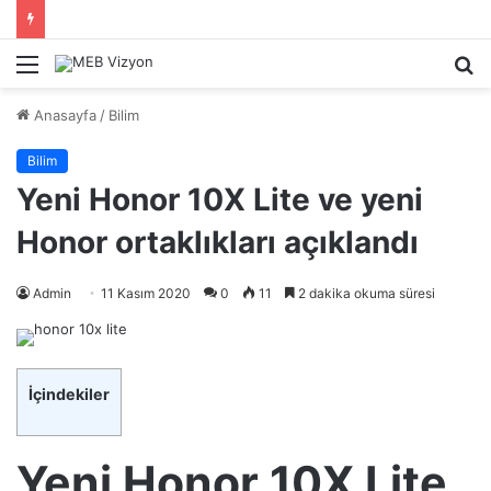
Menü
A
y
Anasayfa
/
Bilim
...
Bilim
Yeni Honor 10X Lite ve yeni
Honor ortaklıkları açıklandı
Admin
11 Kasım 2020
0
11
2 dakika okuma süresi
İçindekiler
Yeni Honor 10X Lite