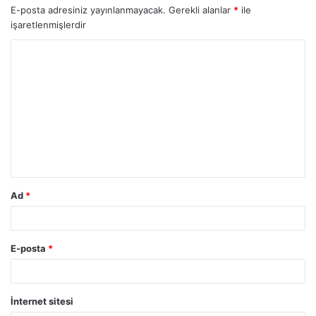
E-posta adresiniz yayınlanmayacak.
Gerekli alanlar
*
ile
işaretlenmişlerdir
Y
o
r
u
m
*
Ad
*
E-posta
*
İnternet sitesi