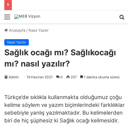
Menü
A
y
Anasayfa
/
Nasıl Yazılır
...
Nasıl Yazılır
Sağlık ocağı mı? Sağlıkocağı
mı? nasıl yazılır?
Admin
19 Haziran 2021
0
357
1 dakika okuma süresi
Türkçe’de sıklıkla kullanmakta olduğumuz çoğu
kelime söylem ve yazım biçimlerindeki farklılıklar
sebebiyle yanlış yazılmaktadır. Bu kelimelerden
biri de hiç şüphesiz ki Sağlık ocağı kelimesidir.