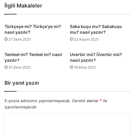
İlgili Makaleler
Türkçeye mi? Türkçe’ye mi?
Saka kuşu mu? Sakakuşu
nasıl yazılır?
mu? nasıl yazılır?
27 Ekim 2021
23 Kasım 2021
Tembel mi? Tenbel mi? nasıl
Uvertür mü? Üvertür mü?
yazılır?
nasıl yazılır?
31 Ekim 2021
18 Ekim 2021
Bir yanıt yazın
E-posta adresiniz yayınlanmayacak.
Gerekli alanlar
*
ile
işaretlenmişlerdir
Y
o