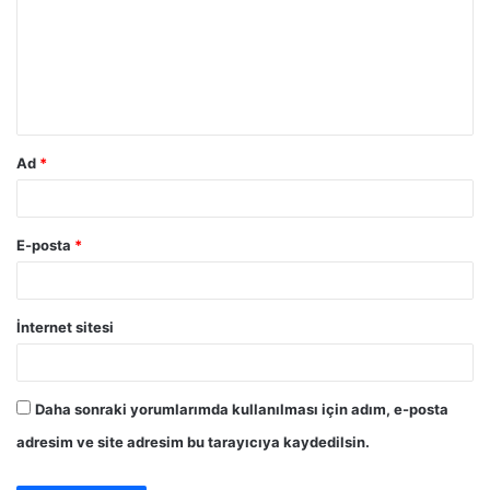
r
u
m
*
Ad
*
E-posta
*
İnternet sitesi
Daha sonraki yorumlarımda kullanılması için adım, e-posta
adresim ve site adresim bu tarayıcıya kaydedilsin.