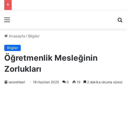
Menü
A
y
...
Anasayfa
/
Bilgiler
Bilgiler
Öğretmenlik Mesleğinin
Zorlukları
seorehberi
18 Haziran 2025
0
19
2 dakika okuma süresi