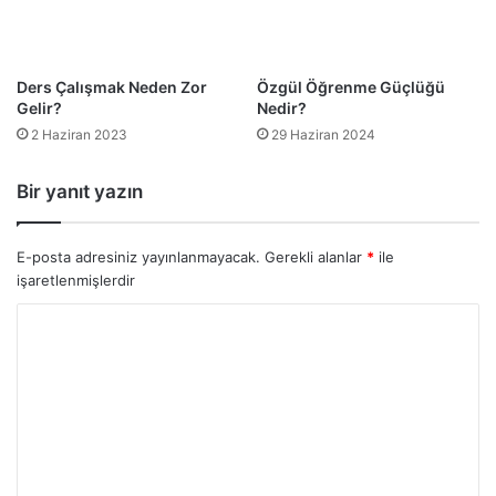
Ders Çalışmak Neden Zor
Özgül Öğrenme Güçlüğü
Gelir?
Nedir?
2 Haziran 2023
29 Haziran 2024
Bir yanıt yazın
E-posta adresiniz yayınlanmayacak.
Gerekli alanlar
*
ile
işaretlenmişlerdir
Y
o
r
u
m
*