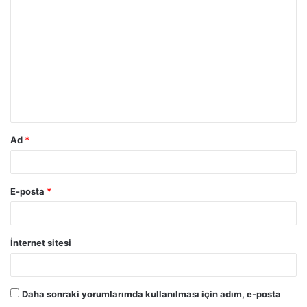
o
r
u
m
*
Ad
*
E-posta
*
İnternet sitesi
Daha sonraki yorumlarımda kullanılması için adım, e-posta