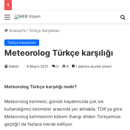
Menü
A
y
Anasayfa
/
Türkçe Karşılıkları
...
Türkçe Karşılıkları
Meteorolog Türkçe karşılığı
Admin
8 Mayıs 2021
0
8
1 dakika okuma süresi
Meteorolog Türkçe karşılığı nedir?
Meteorolog kelimesi; günlük hayatımızda çok sık
kullandığımız kelimeler arasında yer almakta. TDK’ya göre
Meteorolog kelimesinin kökeni (hangi dilden Türkçemize
geçtiği) de fazlaca merak ediliyor.