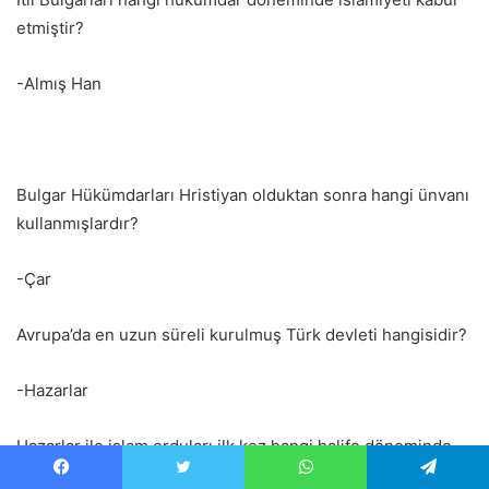
etmiştir?
-Almış Han
Bulgar Hükümdarları Hristiyan olduktan sonra hangi ünvanı
kullanmışlardır?
-Çar
Avrupa’da en uzun süreli kurulmuş Türk devleti hangisidir?
-Hazarlar
Hazarlar ile islam orduları ilk kez hangi halife döneminde
savaşmışlardır?
Facebook
Twitter
WhatsApp
Telegram