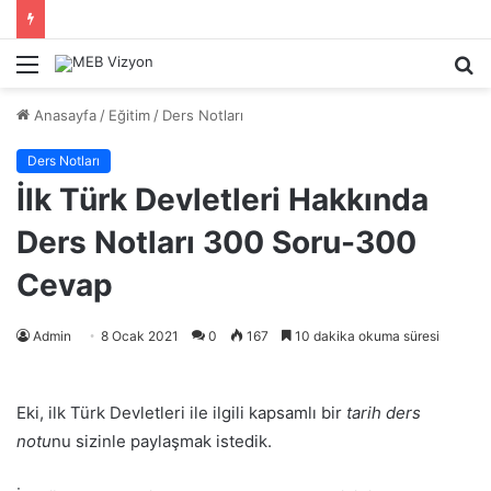
Menü
A
y
Anasayfa
/
Eğitim
/
Ders Notları
...
Ders Notları
İlk Türk Devletleri Hakkında
Ders Notları 300 Soru-300
Cevap
Admin
8 Ocak 2021
0
167
10 dakika okuma süresi
Eki, ilk Türk Devletleri ile ilgili kapsamlı bir
tarih ders
notu
nu sizinle paylaşmak istedik.