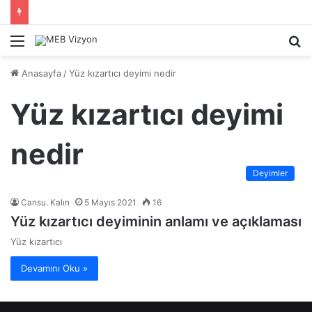
Menü
A
y
Anasayfa
/
Yüz kızartıcı deyimi nedir
...
Yüz kızartıcı deyimi
nedir
Deyimler
Cansu. Kalın
5 Mayıs 2021
16
Yüz kızartıcı deyiminin anlamı ve açıklaması
Yüz kızartıcı
Devamını Oku »