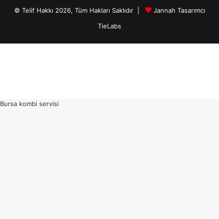
© Telif Hakkı 2026, Tüm Hakları Saklıdır |
Jannah Tasarımcı
TieLabs
Bursa kombi servisi