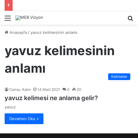
Menü
A
y
Anasayfa
/
yavuz kelimesinin anlamı
...
yavuz kelimesinin
anlamı
Kelimeler
Cansu. Kalın
14 Mart 2021
0
20
yavuz kelimesi ne anlama gelir?
yavuz
Devamını Oku »