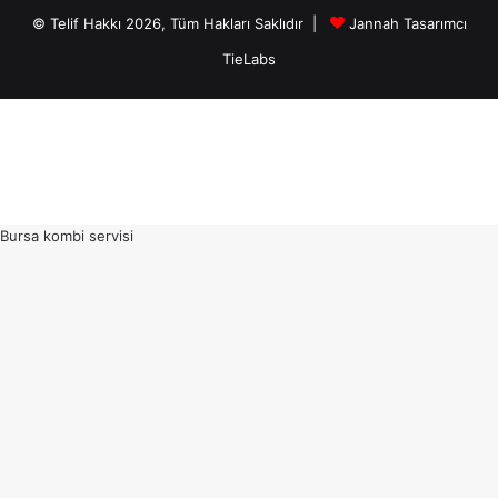
© Telif Hakkı 2026, Tüm Hakları Saklıdır |
Jannah Tasarımcı
TieLabs
Bursa kombi servisi