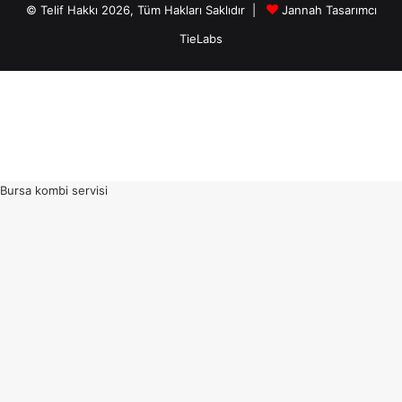
© Telif Hakkı 2026, Tüm Hakları Saklıdır |
Jannah Tasarımcı
TieLabs
Bursa kombi servisi