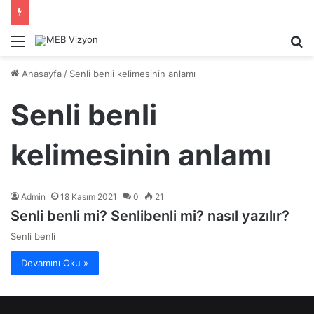
Menü
A
y
Anasayfa
/
Senli benli kelimesinin anlamı
...
Senli benli
kelimesinin anlamı
Admin
18 Kasım 2021
0
21
Senli benli mi? Senlibenli mi? nasıl yazılır?
Senli benli
Devamını Oku »