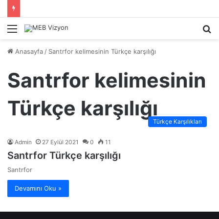
Menü
A
y
Anasayfa
/
Santrfor kelimesinin Türkçe karşılığı
...
Santrfor kelimesinin
Türkçe karşılığı
Türkçe Karşılıkları
Admin
27 Eylül 2021
0
11
Santrfor Türkçe karşılığı
Santrfor
Devamını Oku »