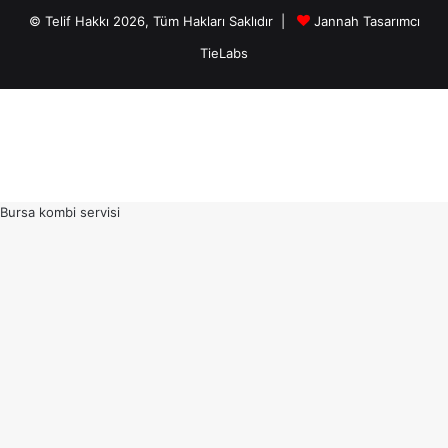
© Telif Hakkı 2026, Tüm Hakları Saklıdır |
Jannah Tasarımcı
TieLabs
Bursa kombi servisi