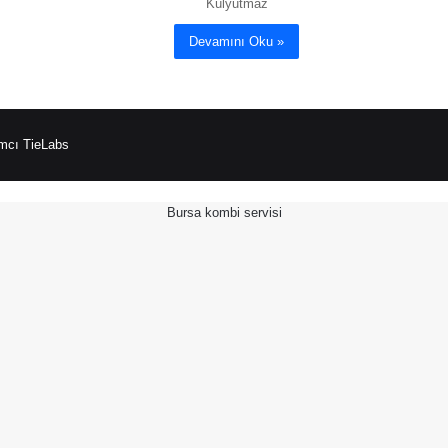
Külyutmaz
Devamını Oku »
mcı TieLabs
Bursa kombi servisi