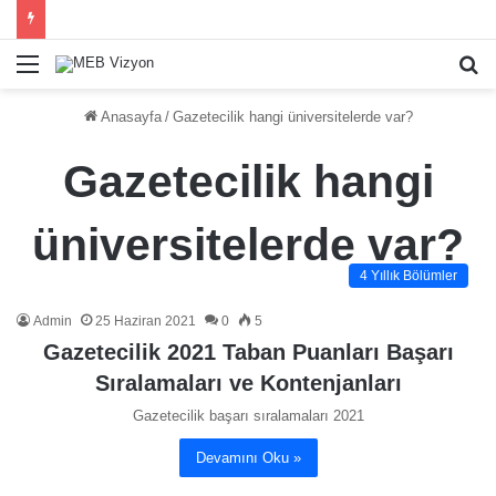
Menü
A
y
Anasayfa
/
Gazetecilik hangi üniversitelerde var?
...
Gazetecilik hangi
üniversitelerde var?
4 Yıllık Bölümler
Admin
25 Haziran 2021
0
5
Gazetecilik 2021 Taban Puanları Başarı
Sıralamaları ve Kontenjanları
Gazetecilik başarı sıralamaları 2021
Devamını Oku »