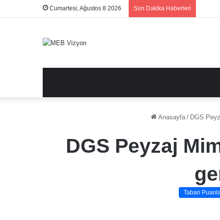
Cumartesi, Ağustos 8 2026
Son Dakika Haberleri
Anasayfa
/
DGS Peyzaj
DGS Peyzaj Mima
ge
Taban Puanla