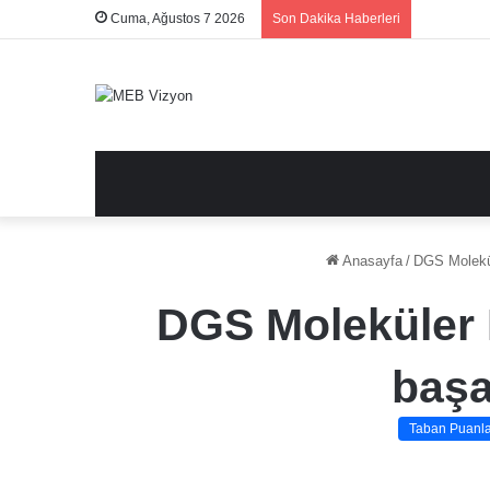
Cuma, Ağustos 7 2026
Son Dakika Haberleri
Anasayfa
/
DGS Molekül
DGS Moleküler B
başa
Taban Puanla