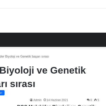
er Biyoloji ve Genetik başarı sırası
iyoloji ve Genetik
rı sırası
rı
Admin
14 Haziran 2021
0
5