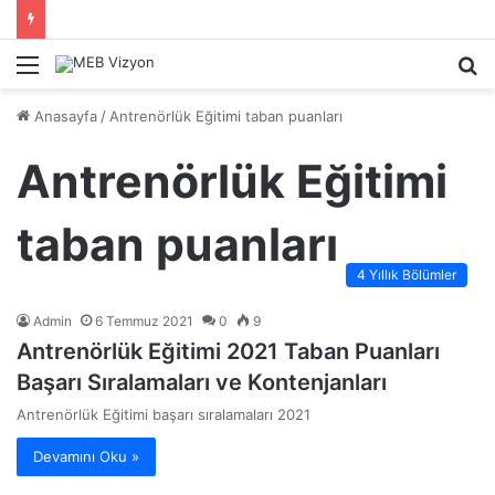
Menü
A
y
Anasayfa
/
Antrenörlük Eğitimi taban puanları
...
Antrenörlük Eğitimi
taban puanları
4 Yıllık Bölümler
Admin
6 Temmuz 2021
0
9
Antrenörlük Eğitimi 2021 Taban Puanları
Başarı Sıralamaları ve Kontenjanları
Antrenörlük Eğitimi başarı sıralamaları 2021
Devamını Oku »