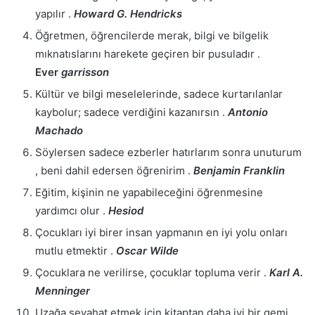
yapılır .
Howard G. Hendricks
Öğretmen, öğrencilerde merak, bilgi ve bilgelik
mıknatıslarını harekete geçiren bir pusuladır .
Ever
garrisson
Kültür ve bilgi meselelerinde, sadece kurtarılanlar
kaybolur; sadece verdiğini kazanırsın .
Antonio
Machado
Söylersen sadece ezberler hatırlarım sonra unuturum
, beni dahil edersen öğrenirim .
Benjamin Franklin
Eğitim, kişinin ne yapabileceğini öğrenmesine
yardımcı olur .
Hesiod
Çocukları iyi birer insan yapmanın en iyi yolu onları
mutlu etmektir .
Oscar Wilde
Çocuklara ne verilirse, çocuklar topluma verir .
Karl A.
Menninger
Uzağa seyahat etmek için kitaptan daha iyi bir gemi