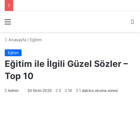
Menü
A
y
...
Anasayfa
/
Eğitim
Eğitim
Eğitim ile İlgili Güzel Sözler –
Top 10
Admin
30 Ekim 2020
2
10
1 dakika okuma süresi