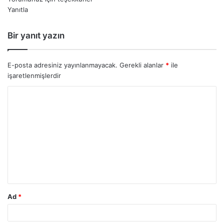
Yanıtla
i
k
i
Bir yanıt yazın
:
E-posta adresiniz yayınlanmayacak.
Gerekli alanlar
*
ile
işaretlenmişlerdir
Y
o
r
u
m
*
Ad
*