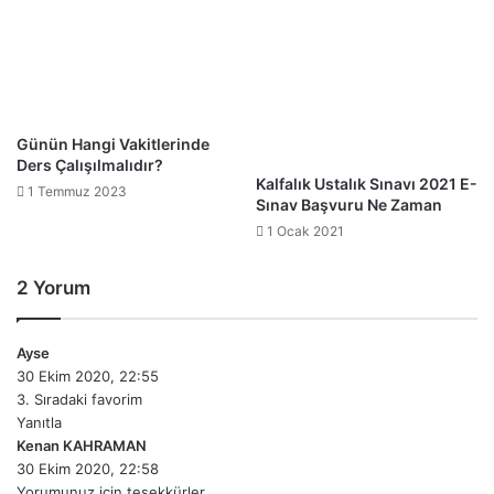
Günün Hangi Vakitlerinde
Ders Çalışılmalıdır?
Kalfalık Ustalık Sınavı 2021 E-
1 Temmuz 2023
Sınav Başvuru Ne Zaman
1 Ocak 2021
2 Yorum
Ayse
d
30 Ekim 2020, 22:55
e
3. Sıradaki favorim
d
Yanıtla
i
Kenan KAHRAMAN
k
d
30 Ekim 2020, 22:58
i
e
Yorumunuz için teşekkürler
:
d